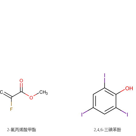
2-氟丙烯酸甲酯
2,4,6-三碘苯酚