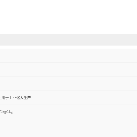
,用于工业化大生产
/5kg/1kg