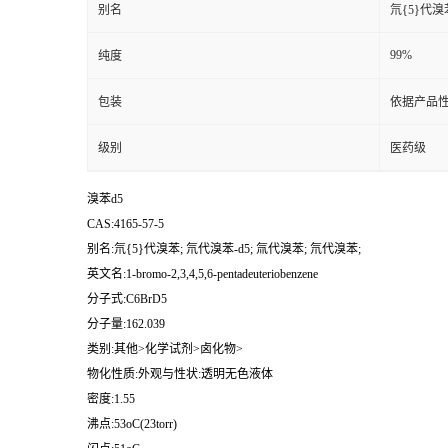
别名
氘{5}代溴
99%
纯度
包装
依据产品性
级别
医药级
溴苯d5
CAS:4165-57-5
别名:氘{5}代溴苯; 氘代溴苯-d5; 氚代溴苯; 氘代溴苯;
英文名:1-bromo-2,3,4,5,6-pentadeuteriobenzene
分子式:C6BrD5
分子量:162.039
类别:其他>化学试剂>卤化物>
物化性质:外观与性状:透明无色液体
密度:1.55
沸点:53oC(23torr)