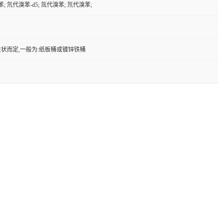
苯; 氘代溴苯-d5; 氚代溴苯; 氘代溴苯;
状而定,一般为:纸板桶或镀锌铁桶