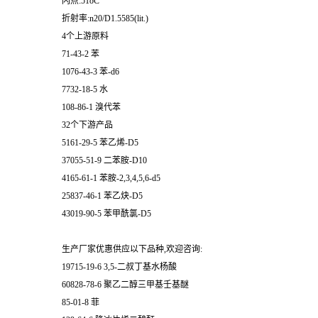
闪点:51oC
折射率:n20/D1.5585(lit.)
4个上游原料
71-43-2 苯
1076-43-3 苯-d6
7732-18-5 水
108-86-1 溴代苯
32个下游产品
5161-29-5 苯乙烯-D5
37055-51-9 二苯胺-D10
4165-61-1 苯胺-2,3,4,5,6-d5
25837-46-1 苯乙炔-D5
43019-90-5 苯甲酰氯-D5
生产厂家优惠供应以下品种,欢迎咨询:
19715-19-6 3,5-二叔丁基水杨酸
60828-78-6 聚乙二醇三甲基壬基醚
85-01-8 菲