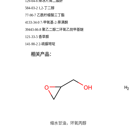
129-64-6 降冰片烯二酸酐
584-03-2 1,2-丁二醇
77-90-7 乙酰柠檬酸三丁酯
4133-34-0 7-甲氧基-2-萘满酮
39443-66-8 聚乙二醇二环氧乙烷甲基醚
121-33-5 香草醛
141-90-2 2-硫脲嘧啶
相关产品：
缩水甘油，环氧丙醇