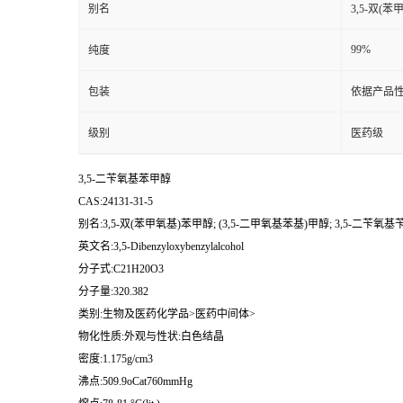
别名
3,5-双(苯
99%
纯度
包装
依据产品性
级别
医药级
3,5-二苄氧基苯甲醇
CAS:24131-31-5
别名:3,5-双(苯甲氧基)苯甲醇; (3,5-二甲氧基苯基)甲醇; 3,5-二苄氧基
英文名:3,5-Dibenzyloxybenzylalcohol
分子式:C21H20O3
分子量:320.382
类别:生物及医药化学品>医药中间体>
物化性质:外观与性状:白色结晶
密度:1.175g/cm3
沸点:509.9oCat760mmHg