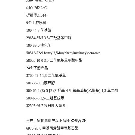
熔点:78-81 °C(lit.)
闪点:262.2oC
折射率:1.614
9个上游原料
100-44-7 苄基氯
29654-55-5 3.5-二羟基苯甲醇
100-39-0 溴化苄
50513-72-9 benzyl3,5-bis(phenylmethoxy)benzoate
58605-10-0 3,5-二苄氧基苯甲酸甲酯
24个下游产品
3769-42-4 1,3-二苄氧基苯
501-36-0 白藜芦醇
500-65-2 (E)-5-[2-(3-羟基-4-甲氧基苯基)乙烯基]-1,3-苯二酚
500-66-3 3,5-二羟基戊苯
32507-66-7 异丹叶大黄素
生产厂家优惠供应以下品种,欢迎咨询:
6976-93-8 甲基丙烯酸甲氧基乙酯