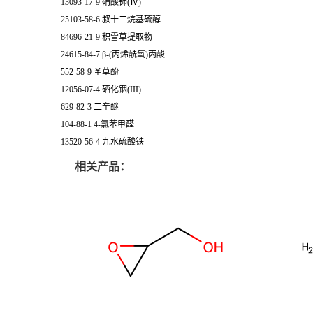
13093-17-9 硝酸铈(Ⅳ)
25103-58-6 叔十二烷基硫醇
84696-21-9 积雪草提取物
24615-84-7 β-(丙烯酰氧)丙酸
552-58-9 圣草酚
12056-07-4 硒化铟(III)
629-82-3 二辛醚
104-88-1 4-氯苯甲醛
13520-56-4 九水硫酸铁
相关产品：