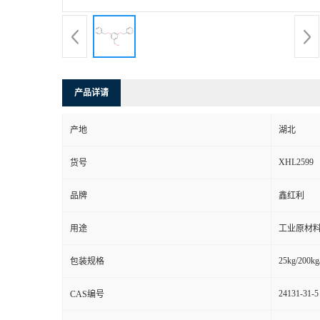
产品详请
产地
湖北
XHL2599
货号
品牌
鑫红利
用途
工业原材料
25kg/200kg
包装规格
24131-31-5
CAS编号