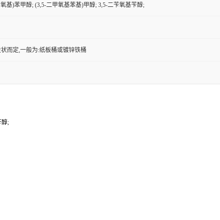
甲氧基)苯甲醇; (3,5-二甲氧基苯基)甲醇; 3,5-二苄氧基苄醇;
状而定,一般为:纸板桶或镀锌铁桶
苄醇;