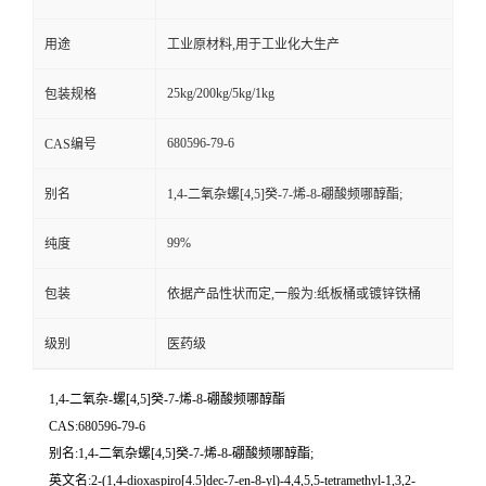
用途
工业原材料,用于工业化大生产
25kg/200kg/5kg/1kg
包装规格
680596-79-6
CAS编号
别名
1,4-二氧杂螺[4,5]癸-7-烯-8-硼酸频哪醇酯;
99%
纯度
包装
依据产品性状而定,一般为:纸板桶或镀锌铁桶
级别
医药级
1,4-二氧杂-螺[4,5]癸-7-烯-8-硼酸频哪醇酯
CAS:680596-79-6
别名:1,4-二氧杂螺[4,5]癸-7-烯-8-硼酸频哪醇酯;
英文名:2-(1,4-dioxaspiro[4.5]dec-7-en-8-yl)-4,4,5,5-tetramethyl-1,3,2-