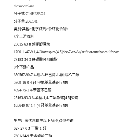
dioxaborolane
分子式:C14H23BO4
分子量:266.141
类别:其他>化学试剂>杂环化合物>
3个上游原料
25015-63-8 频哪醇硼烷
170011-47-9 1,4-Dioxaspiro[4.5]dec-7-en-8-yltrifluoromethanesulfonate
73183-34-3 联硼酸频那醇酯
8个下游产品
850567-90-7 4-硼-3-环己烯-1-酮,缩乙二醇
5309-16-0 4-(4-甲氧基苯基)环己酮
4894-75-1 4-苯基环己酮
25163-93-3 8-苯基-1,4-二氧杂螺[4.5]癸烷
105640-07-1 4-(4-羟基苯基)环己酮
生产厂家优惠供应以下品种,欢迎咨询:
627-27-0 3-丁烯-1-醇
7601-54-9 无水磷酸三钠