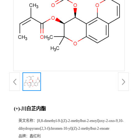
(+)-川白芷内酯
英文名称：
[8,8-dimethyl-9-[(Z)-2-methylbut-2-enoyl]oxy-2-oxo-9,10-
dihydropyrano[2,3-f]chromen-10-yl](Z)-2-methylbut-2-enoate
品牌：
鑫红利