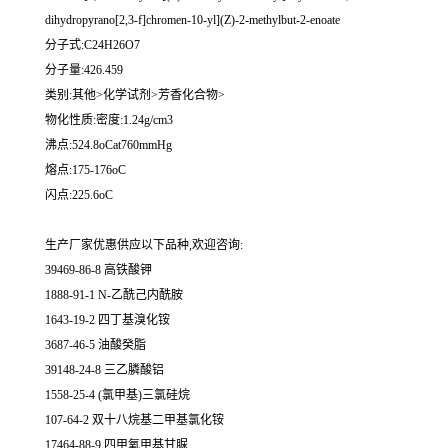
dihydropyrano[2,3-f]chromen-10-yl](Z)-2-methylbut-2-enoate
分子式:C24H26O7
分子量:426.459
类别:其他>化学试剂>芳香化合物>
物化性质:密度:1.24g/cm3
沸点:524.8oCat760mmHg
熔点:175-176oC
闪点:225.6oC
生产厂家优惠供应以下品种,欢迎咨询:
39469-86-8 高铁酸钾
1888-91-1 N-乙酰己内酰胺
1643-19-2 四丁基溴化铵
3687-46-5 油酸癸脂
39148-24-8 三乙膦酸铝
1558-25-4 (氯甲基)三氯硅烷
107-64-2 双十八烷基二甲基氯化铵
17464-88-9 四甲氧甲基甘脲