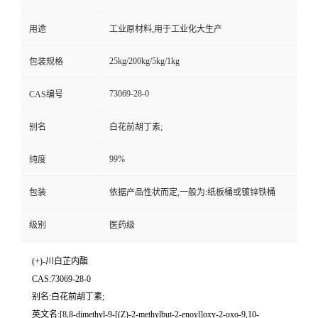
用途
工业原材料,用于工业化大生产
25kg/200kg/5kg/1kg
包装规格
73069-28-0
CAS编号
别名
白花前胡丁素;
99%
纯度
包装
依据产品性状而定,一般为:纸板桶或镀锌铁桶
级别
医药级
(+)-川白芷内酯
CAS:73069-28-0
别名:白花前胡丁素;
英文名:[8,8-dimethyl-9-[(Z)-2-methylbut-2-enoyl]oxy-2-oxo-9,10-