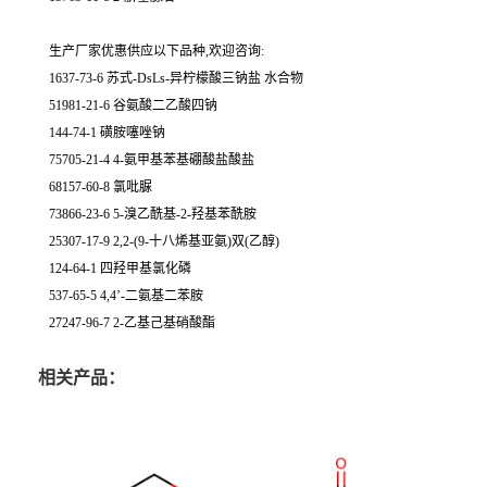
生产厂家优惠供应以下品种,欢迎咨询:
1637-73-6 苏式-DsLs-异柠檬酸三钠盐 水合物
51981-21-6 谷氨酸二乙酸四钠
144-74-1 磺胺噻唑钠
75705-21-4 4-氨甲基苯基硼酸盐酸盐
68157-60-8 氯吡脲
73866-23-6 5-溴乙酰基-2-羟基苯酰胺
25307-17-9 2,2-(9-十八烯基亚氨)双(乙醇)
124-64-1 四羟甲基氯化磷
537-65-5 4,4’-二氨基二苯胺
27247-96-7 2-乙基己基硝酸酯
相关产品：