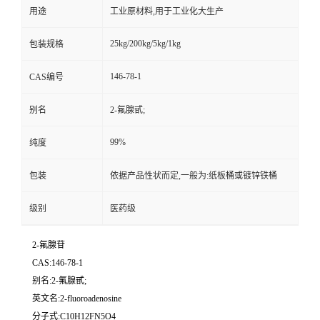
用途
工业原材料,用于工业化大生产
25kg/200kg/5kg/1kg
包装规格
146-78-1
CAS编号
别名
2-氟腺甙;
99%
纯度
包装
依据产品性状而定,一般为:纸板桶或镀锌铁桶
级别
医药级
2-氟腺苷
CAS:146-78-1
别名:2-氟腺甙;
英文名:2-fluoroadenosine
分子式:C10H12FN5O4