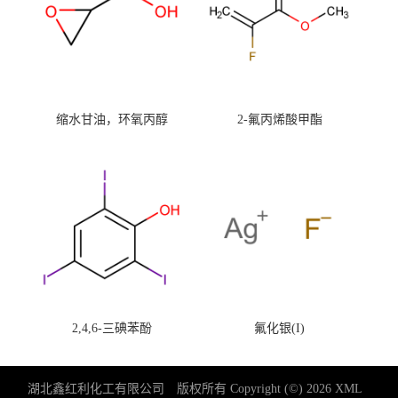
缩水甘油，环氧丙醇
2-氟丙烯酸甲酯
2,4,6-三碘苯酚
氟化银(I)
湖北鑫红利化工有限公司
版权所有 Copyright (©) 2026
XML