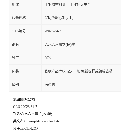
用途
工业原材料,用于工业化大生产
25kg/200kg/5kg/1kg
包装规格
26023-84-7
CAS编号
别名
六水合六氯铂(Ⅳ)酸;
99%
纯度
包装
依据产品性状而定,一般为:纸板桶或镀锌铁桶
级别
医药级
氯铂酸 水合物
CAS:26023-84-7
别名:六水合六氯铂(Ⅳ)酸;
英文名:Chloroplatinicacidhydrate
分子式:Cl6H2OP