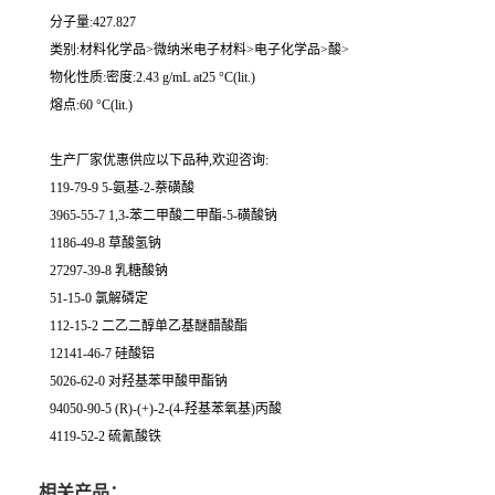
分子量:427.827
类别:材料化学品>微纳米电子材料>电子化学品>酸>
物化性质:密度:2.43 g/mL at25 °C(lit.)
熔点:60 °C(lit.)
生产厂家优惠供应以下品种,欢迎咨询:
119-79-9 5-氨基-2-萘磺酸
3965-55-7 1,3-苯二甲酸二甲酯-5-磺酸钠
1186-49-8 草酸氢钠
27297-39-8 乳糖酸钠
51-15-0 氯解磷定
112-15-2 二乙二醇单乙基醚醋酸酯
12141-46-7 硅酸铝
5026-62-0 对羟基苯甲酸甲酯钠
94050-90-5 (R)-(+)-2-(4-羟基苯氧基)丙酸
4119-52-2 硫氰酸铁
相关产品：