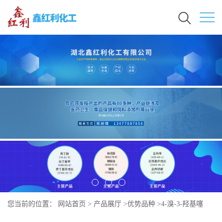
您当前的位置：
网站首页
>
产品展厅
>
优势品种
>
4-溴-3-羟基噻