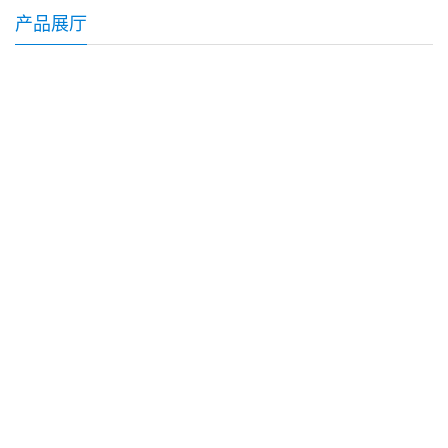
吩-2-羧酸甲酯
产品展厅