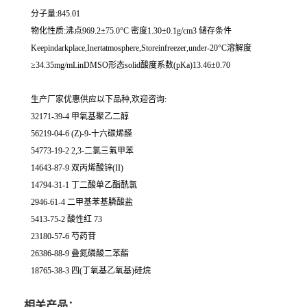
分子量:845.01
物化性质:沸点969.2±75.0°C 密度1.30±0.1g/cm3 储存条件
Keepindarkplace,Inertatmosphere,Storeinfreezer,under-20°C溶解度
≥34.35mg/mLinDMSO形态solid酸度系数(pKa)13.46±0.70
生产厂家优惠供应以下品种,欢迎咨询:
32171-39-4 甲氧基聚乙二醇
56219-04-6 (Z)-9-十六碳烯醛
54773-19-2 2,3-二氯三氟甲苯
14643-87-9 双丙烯酸锌(II)
14794-31-1 丁二酸单乙酯酰氯
2946-61-4 二甲基苯基膦酸盐
5413-75-2 酸性红 73
23180-57-6 芍药苷
26386-88-9 叠氮磷酸二苯酯
18765-38-3 四(丁氧基乙氧基)硅烷
相关产品：