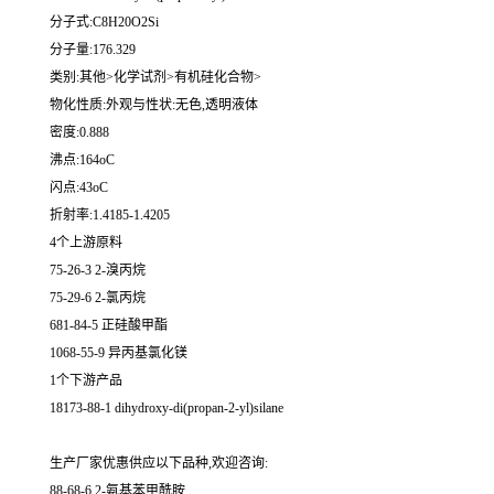
分子式:C8H20O2Si
分子量:176.329
类别:其他>化学试剂>有机硅化合物>
物化性质:外观与性状:无色,透明液体
密度:0.888
沸点:164oC
闪点:43oC
折射率:1.4185-1.4205
4个上游原料
75-26-3 2-溴丙烷
75-29-6 2-氯丙烷
681-84-5 正硅酸甲酯
1068-55-9 异丙基氯化镁
1个下游产品
18173-88-1 dihydroxy-di(propan-2-yl)silane
生产厂家优惠供应以下品种,欢迎咨询:
88-68-6 2-氨基苯甲酰胺