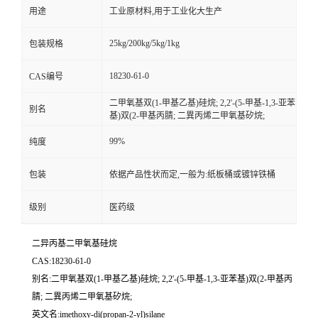
用途
工业原材料,用于工业化大生产
25kg/200kg/5kg/1kg
包装规格
18230-61-0
CAS编号
二甲氧基双(1-甲基乙基)硅烷; 2,2'-(5-甲基-1,3-亚苯
别名
基)双(2-甲基丙腈; 二異丙烯二甲氧基矽烷;
99%
纯度
包装
依据产品性状而定,一般为:纸板桶或镀锌铁桶
级别
医药级
二异丙基二甲氧基硅烷
CAS:18230-61-0
别名:二甲氧基双(1-甲基乙基)硅烷; 2,2'-(5-甲基-1,3-亚苯基)双(2-甲基丙
腈; 二異丙烯二甲氧基矽烷;
英文名:imethoxy-di(propan-2-yl)silane