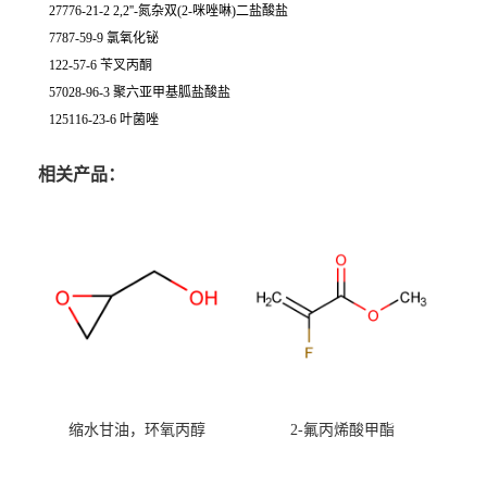
27776-21-2 2,2''-氮杂双(2-咪唑啉)二盐酸盐
7787-59-9 氯氧化铋
122-57-6 苄叉丙酮
57028-96-3 聚六亚甲基胍盐酸盐
125116-23-6 叶菌唑
相关产品：
缩水甘油，环氧丙醇
2-氟丙烯酸甲酯