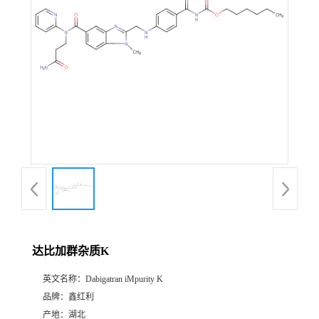
达比加群杂质K
英文名称：
Dabigatran iMpurity K
品牌：
鑫红利
产地：
湖北