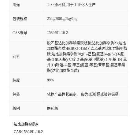
用途
工业原材料,用于工业化大生产
25kg/200kg/5kg/1kg
包装规格
1580491-16-2
CAS编号
脱乙基达比加群酯酯羧酰胺;达比加群杂质23;达比
加群酯杂质HBIBR1015MS;去乙基达比加群酯甲酰
胺;达比加群酯杂质70;(E)-己基(氨基(4-(((5-((3-氨
别名
基-3-氧丙基)(吡啶-2-基)氨基甲酰基)-1-甲基-1H-苯
并[D]咪唑-2-基)甲基)氨基)苯基)亚甲基)氨基甲酸
酯(达比加群酯杂质)
99%
纯度
包装
依据产品性状而定,一般为:纸板桶或镀锌铁桶
级别
医药级
达比加群杂质K
CAS:1580491-16-2