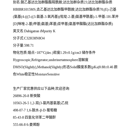
别名:脱乙基达比加群酯酯羧酰胺;达比加群杂质23;达比加群酯杂质
HBIBR1015MS;去乙基达比加群酯甲酰胺;达比加群酯杂质70;(E)-己基
(氨基(4-(((5-((3-氨基-3-氧丙基)(吡啶-2-基)氨基甲酰基)-1-甲基-1H-苯并
[D]咪唑-2-基)甲基)氨基)苯基)亚甲基)氨基甲酸酯(达比加群酯杂质)
英文名:Dabigatran iMpurity K
分子式:C32H38N8O4
分子量:598.71
物化性质:熔点>187°C(dec.)密度1.29±0.1g/cm3 储存条件
Hygroscopic,Refrigerator,underinertatmosphere溶解度
DMSO(Slightly),Methanol(Slightly)形态Solid酸度系数(pKa)9.88±0.46 颜
色White稳定性MoistureSensitive
生产厂家优惠供应以下品种,欢迎咨询:
26896-20-8 新癸酸
10563-26-5 1,2-双(3-氨丙基氨基)乙烷
498-07-7 1,6-脱水-β-D-葡萄糖
85-43-8 四氢化邻苯二甲酸酐
555-66-8 6-姜烯酚