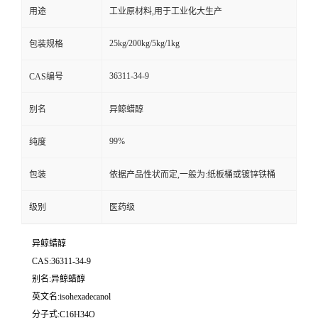
用途
工业原材料,用于工业化大生产
25kg/200kg/5kg/1kg
包装规格
36311-34-9
CAS编号
别名
异鲸蜡醇
99%
纯度
包装
依据产品性状而定,一般为:纸板桶或镀锌铁桶
级别
医药级
异鲸蜡醇
CAS:36311-34-9
别名:异鲸蜡醇
英文名:isohexadecanol
分子式:C16H34O