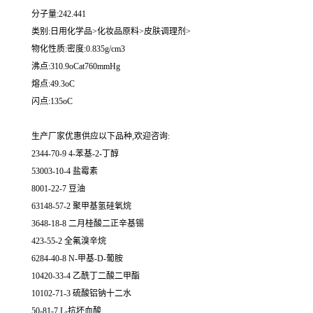
分子量:242.441
类别:日用化学品>化妆品原料>皮肤调理剂>
物化性质:密度:0.835g/cm3
沸点:310.9oCat760mmHg
熔点:49.3oC
闪点:135oC
生产厂家优惠供应以下品种,欢迎咨询:
2344-70-9 4-苯基-2-丁醇
53003-10-4 盐霉素
8001-22-7 豆油
63148-57-2 聚甲基氢硅氧烷
3648-18-8 二月桂酸二正辛基锡
423-55-2 全氟溴辛烷
6284-40-8 N-甲基-D-葡胺
10420-33-4 乙酰丁二酸二甲酯
10102-71-3 硫酸铝钠十二水
50-81-7 L-抗坏血酸