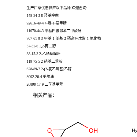
生产厂家优惠供应以下品种,欢迎咨询:
148-24-3 8-羟基喹啉
92616-49-4 4-溴-1-萘甲腈
11070-44-3 甲基四氢邻苯二甲酸酐
707-61-9 3-甲基-1-苯基-2-磷杂环戊烯-1-氧化物
57-55-6 1,2-丙二醇
88-15-3 2-乙酰基噻吩
119-75-5 2-硝基二苯胺
628-89-7 2-(2-氯乙氧基)乙醇
8002-26-4 妥尔油
26898-17-9 二苄基甲苯
相关产品：