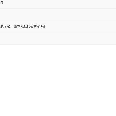
酸盐
状而定,一般为:纸板桶或镀锌铁桶