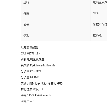
别名
吡啶氢氟
99%
纯度
包装
依据产品性
级别
医药级
吡啶氢氟酸盐
CAS:62778-11-4
别名:吡啶氢氟酸盐
英文名:Pyridinehydrofluoride
分子式:C5H6FN
分子量:99.1062
类别:其他>化学试剂>芳香化合物>
物化性质:密度:1.1
沸点:115.3oCat760mmHg
闪点:20oC