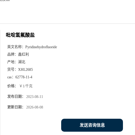
吡啶氢氟酸盐
英文名称：
Pyridinehydrofluoride
品牌：
鑫红利
产地：
湖北
货号：
XHL2685
cas：
62778-11-4
价格：
￥1/千克
发布日期：
2023-08-11
更新日期：
2026-08-08
发送咨询信息