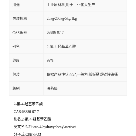
用途
工业原材料,用于工业化大生产
25kg/200kg/5kg/1kg
包装规格
68886-07-7
CAS编号
别名
2-氟-4-羟基苯乙酸
99%
纯度
包装
依据产品性状而定,一般为:纸板桶或镀锌铁桶
级别
医药级
2-氟-4-羟基苯乙酸
CAS:68886-07-7
别名:2-氟-4-羟基苯乙酸
英文名:2-Fluoro-4-hydroxyphenylaceticaci
分子式:C8H7FO3