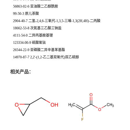
56863-02-6 亚油酸二乙醇酰胺
99-50-3 原儿茶酸
2904-40-7 二氢-2,4,6-三氧代-1,3,5-三嗪-1,3(2H,4H)-二丙酸
18662-53-8 次氮基三乙酸三钠盐
4111-54-0 二异丙基胺基锂
123334-00-9 硫酸氧钛
26544-22-9 亚磷酸二异辛基苯基酯
14970-87-7 2,2'-(1,2-乙二基双氧代)双乙硫醇
相关产品：