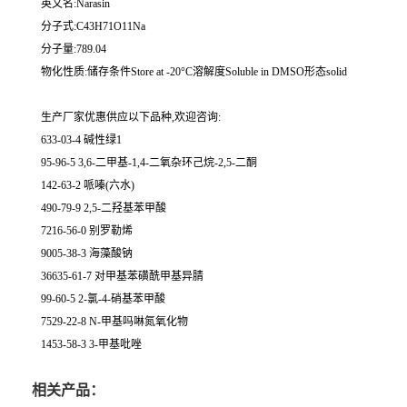
英文名:Narasin
分子式:C43H71O11Na
分子量:789.04
物化性质:储存条件Store at -20°C溶解度Soluble in DMSO形态solid
生产厂家优惠供应以下品种,欢迎咨询:
633-03-4 碱性绿1
95-96-5 3,6-二甲基-1,4-二氧杂环己烷-2,5-二酮
142-63-2 哌嗪(六水)
490-79-9 2,5-二羟基苯甲酸
7216-56-0 别罗勒烯
9005-38-3 海藻酸钠
36635-61-7 对甲基苯磺酰甲基异腈
99-60-5 2-氯-4-硝基苯甲酸
7529-22-8 N-甲基吗啉氮氧化物
1453-58-3 3-甲基吡唑
相关产品：