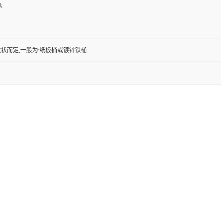
;
状而定,一般为:纸板桶或镀锌铁桶