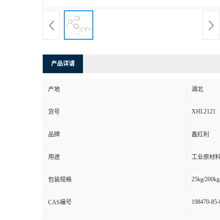
产品详请
产地
湖北
XHL2121
货号
品牌
鑫红利
用途
工业原材料
25kg/200kg
包装规格
198470-85-
CAS编号