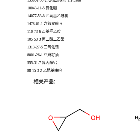
135861-56-2 成核透明剂 TH-3988
10043-11-5 氮化硼
14077-58-8 乙氧基乙酰氯
1478-61-1 六氟双酚 A
110-73-6 乙基羟乙胺
105-53-3 丙二酸二乙酯
1313-27-5 三氧化钼
8001-26-1 亚麻籽油
555-31-7 异丙醇铝
88-15-3 2-乙酰基噻吩
相关产品：