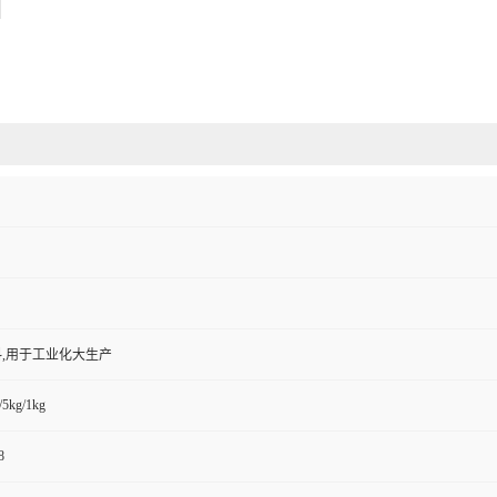
,用于工业化大生产
/5kg/1kg
8