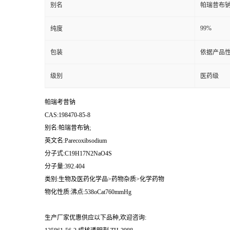
别名
帕瑞昔布钠
99%
纯度
包装
依据产品性
级别
医药级
帕瑞考昔钠
CAS:198470-85-8
别名:帕瑞昔布钠;
英文名:Parecoxibsodium
分子式:C19H17N2NaO4S
分子量:392.404
类别:生物及医药化学品>药物杂质>化学药物
物化性质:沸点:538oCat760mmHg
生产厂家优惠供应以下品种,欢迎咨询: