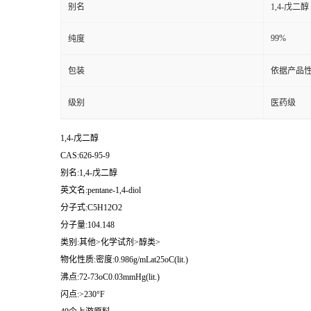
别名
1,4-戊二醇
99%
纯度
包装
依据产品性
级别
医药级
1,4-戊二醇
CAS:626-95-9
别名:1,4-戊二醇
英文名:pentane-1,4-diol
分子式:C5H12O2
分子量:104.148
类别:其他>化学试剂>醇类>
物化性质:密度:0.986g/mLat25oC(lit.)
沸点:72-73oC0.03mmHg(lit.)
闪点:>230°F