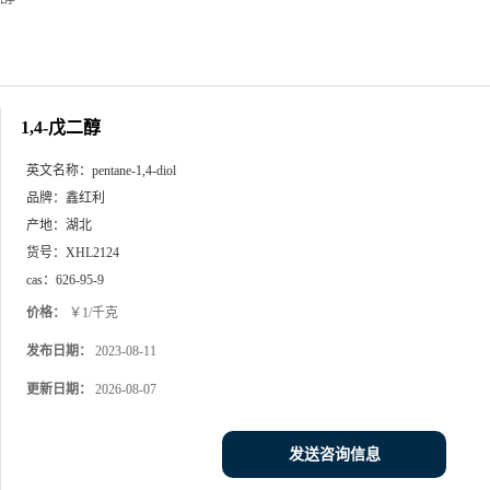
1,4-戊二醇
英文名称：
pentane-1,4-diol
品牌：
鑫红利
产地：
湖北
货号：
XHL2124
cas：
626-95-9
价格：
￥1/千克
发布日期：
2023-08-11
更新日期：
2026-08-07
发送咨询信息