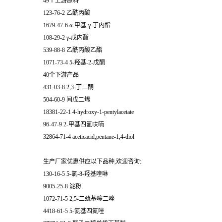
49个上游原料
123-76-2 乙酰丙酸
1679-47-6 α-甲基-γ-丁内酯
108-29-2 γ-戊内酯
539-88-8 乙酰丙酸乙酯
1071-73-4 5-羟基-2-戊酮
40个下游产品
431-03-8 2,3-丁二酮
504-60-9 间戊二烯
18381-22-1 4-hydroxy-1-pentylacetate
96-47-9 2-甲基四氢呋喃
32864-71-4 aceticacid,pentane-1,4-diol
生产厂家优惠供应以下品种,欢迎咨询:
130-16-5 5-氯-8-羟基喹啉
9005-25-8 淀粉
1072-71-5 2,5-二巯基噻二唑
4418-61-5 5-氨基四氮唑