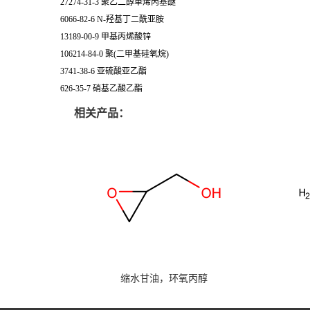
27274-31-3 聚乙二醇单烯丙基醚
6066-82-6 N-羟基丁二酰亚胺
13189-00-9 甲基丙烯酸锌
106214-84-0 聚(二甲基硅氧烷)
3741-38-6 亚硫酸亚乙酯
626-35-7 硝基乙酸乙酯
相关产品：
缩水甘油，环氧丙醇