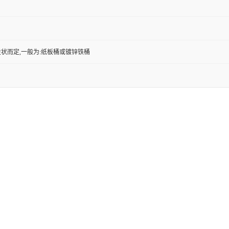
状而定,一般为:纸板桶或镀锌铁桶