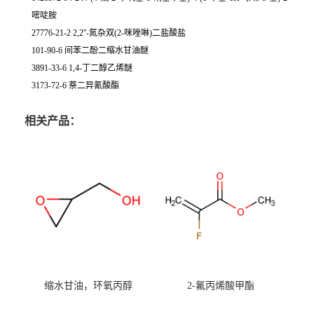
嘧啶胺
27776-21-2 2,2''-氮杂双(2-咪唑啉)二盐酸盐
101-90-6 间苯二酚二缩水甘油醚
3891-33-6 1,4-丁二醇乙烯醚
3173-72-6 萘二异氰酸酯
相关产品：
缩水甘油，环氧丙醇
2-氟丙烯酸甲酯