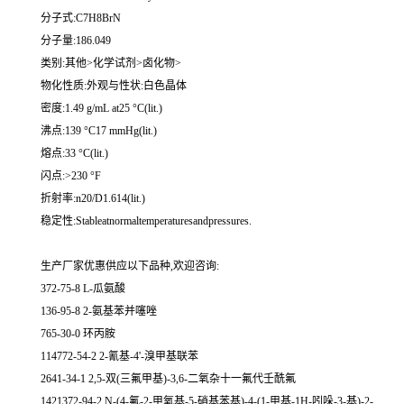
分子式:C7H8BrN
分子量:186.049
类别:其他>化学试剂>卤化物>
物化性质:外观与性状:白色晶体
密度:1.49 g/mL at25 °C(lit.)
沸点:139 °C17 mmHg(lit.)
熔点:33 °C(lit.)
闪点:>230 °F
折射率:n20/D1.614(lit.)
稳定性:Stableatnormaltemperaturesandpressures.
生产厂家优惠供应以下品种,欢迎咨询:
372-75-8 L-瓜氨酸
136-95-8 2-氨基苯并噻唑
765-30-0 环丙胺
114772-54-2 2-氰基-4'-溴甲基联苯
2641-34-1 2,5-双(三氟甲基)-3,6-二氧杂十一氟代壬酰氟
1421372-94-2 N-(4-氟-2-甲氧基-5-硝基苯基)-4-(1-甲基-1H-吲哚-3-基)-2-