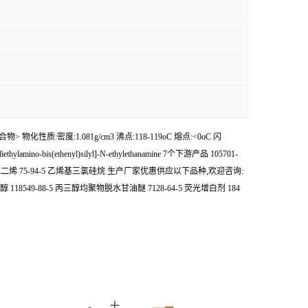
物> 物化性质:密度:1.081g/cm3 沸点:118-119oC 熔点:<0oC 闪
lamino-bis(ethenyl)silyl]-N-ethylethanamine 7个下游产品 105701-
-46-8 1,1-二氯-2,5-二氢硅杂环戊二烯 75-94-5 乙烯基三氯硅烷 生产厂家优惠供应以下品种,欢迎咨询:
-芴甲醇 118549-88-5 丙三醇均聚物脱水甘油醚 7128-64-5 荧光增白剂 184