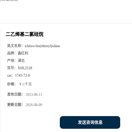
二乙烯基二氯硅烷
英文名称：
ichloro-bis(ethenyl)silane
品牌：
鑫红利
产地：
湖北
货号：
XHL2128
cas：
1745-72-8
价格：
￥1/千克
发布日期：
2023-08-11
更新日期：
2026-08-09
发送咨询信息