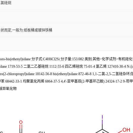
二氯硅烷
状而定,一般为:纸板桶或镀锌铁桶
is(ethenyl)silane 分子式:C4H6Cl2Si 分子量:153.082 类别:其他>化学试剂>有机硅化合
silane 1719-53-5 二氯二乙基硅烷 1112-55-6 四乙烯硅烷 75-01-4 氯乙烯 127410-30-4 N-[diethy
7787-89-5 Trichloro(2-chloropropyl)silane 18142-56-8 bis(ethenyl)silane 872
甲苯 68442-33-1 均聚氯化丙烯 6864-37-5 4,4'-亚甲基双(2-甲基环己胺) 24324-17-2 9
7-二醇异氧化物