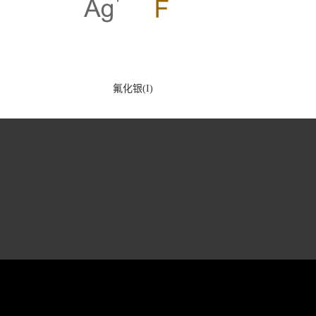
氟化银(I)