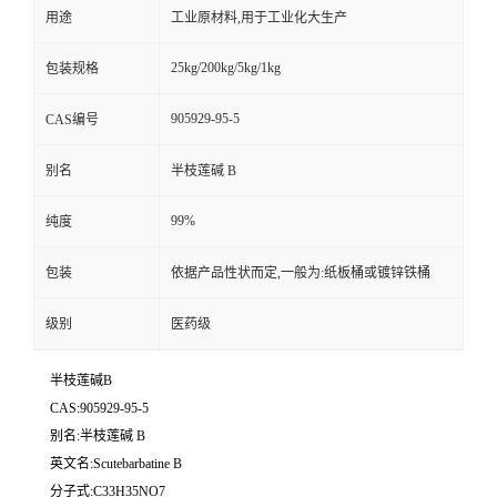
用途
工业原材料,用于工业化大生产
25kg/200kg/5kg/1kg
包装规格
905929-95-5
CAS编号
别名
半枝莲碱 B
99%
纯度
包装
依据产品性状而定,一般为:纸板桶或镀锌铁桶
级别
医药级
半枝莲碱B
CAS:905929-95-5
别名:半枝莲碱 B
英文名:Scutebarbatine B
分子式:C33H35NO7