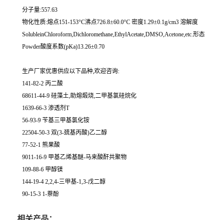
分子量:557.63
物化性质:熔点151-153°C沸点726.8±60.0°C 密度1.29±0.1g/cm3 溶解度
SolubleinChloroform,Dichloromethane,EthylAcetate,DMSO,Acetone,etc.形态
Powder酸度系数(pKa)13.26±0.70
生产厂家优惠供应以下品种,欢迎咨询:
141-82-2 丙二酸
68611-44-9 硅藻土,助熔煅烧,二甲基氯硅烷化
1639-66-3 渗透剂T
56-93-9 苄基三甲基氯化铵
22504-50-3 双(3-巯基丙酸)乙二醇
77-52-1 熊果酸
9011-16-9 甲基乙烯基醚-马来酸酐共聚物
109-88-6 甲醇镁
144-19-4 2,2,4-三甲基-1,3-戊二醇
90-15-3 1-萘酚
相关产品：