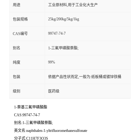
用途
工业原材料,用于工业化大生产
25kg/200kg/5kg/1kg
包装规格
99747-74-7
CAS编号
别名
1-三氟甲磺酸萘酯;
99%
纯度
包装
依据产品性状而定,一般为:纸板桶或镀锌铁桶
级别
医药级
1-萘基三氟甲磺酸酯
CAS:99747-74-7
别名:1-三氟甲磺酸萘酯;
英文名:naphthalen-1-yltrifluoromethanesulfonate
分子式:C11H7F3O3S