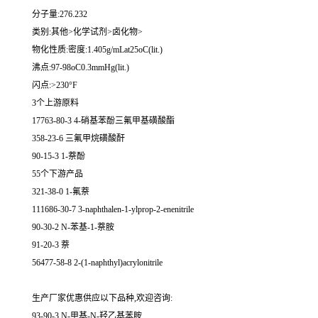
分子量:276.232
类别:其他>化学试剂>卤化物>
物化性质:密度:1.405g/mLat25oC(lit.)
沸点:97-98oC0.3mmHg(lit.)
闪点:>230°F
3个上游原料
17763-80-3 4-硝基苯酚三氟甲基磺酸酯
358-23-6 三氟甲烷磺酸酐
90-15-3 1-萘酚
55个下游产品
321-38-0 1-氟萘
111686-30-7 3-naphthalen-1-ylprop-2-enenitrile
90-30-2 N-苯基-1-萘胺
91-20-3 萘
56477-58-8 2-(1-naphthyl)acrylonitrile
生产厂家优惠供应以下品种,欢迎咨询:
93-90-3 N-甲基-N-羟乙基苯胺