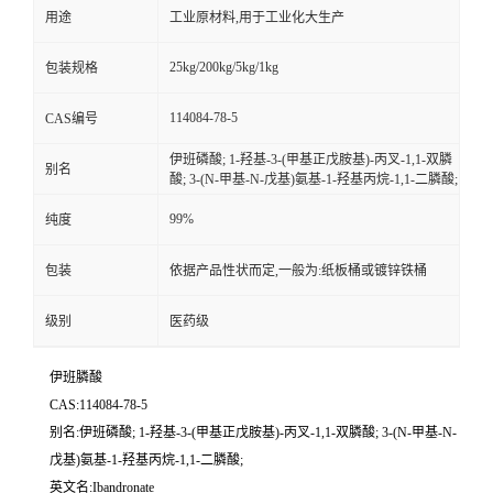
用途
工业原材料,用于工业化大生产
25kg/200kg/5kg/1kg
包装规格
114084-78-5
CAS编号
伊班磷酸; 1-羟基-3-(甲基正戊胺基)-丙叉-1,1-双膦
别名
酸; 3-(N-甲基-N-戊基)氨基-1-羟基丙烷-1,1-二膦酸;
99%
纯度
包装
依据产品性状而定,一般为:纸板桶或镀锌铁桶
级别
医药级
伊班膦酸
CAS:114084-78-5
别名:伊班磷酸; 1-羟基-3-(甲基正戊胺基)-丙叉-1,1-双膦酸; 3-(N-甲基-N-
戊基)氨基-1-羟基丙烷-1,1-二膦酸;
英文名:Ibandronate