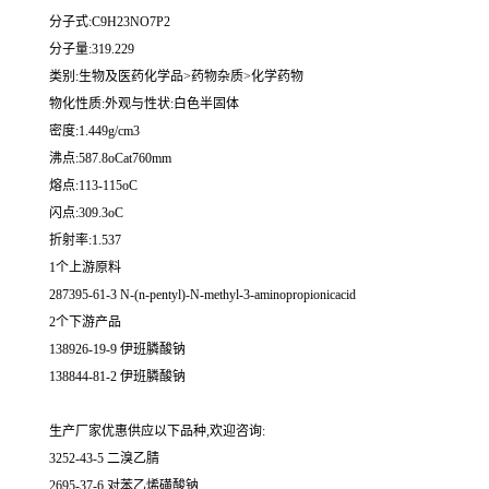
分子式:C9H23NO7P2
分子量:319.229
类别:生物及医药化学品>药物杂质>化学药物
物化性质:外观与性状:白色半固体
密度:1.449g/cm3
沸点:587.8oCat760mm
熔点:113-115oC
闪点:309.3oC
折射率:1.537
1个上游原料
287395-61-3 N-(n-pentyl)-N-methyl-3-aminopropionicacid
2个下游产品
138926-19-9 伊班膦酸钠
138844-81-2 伊班膦酸钠
生产厂家优惠供应以下品种,欢迎咨询:
3252-43-5 二溴乙腈
2695-37-6 对苯乙烯磺酸钠