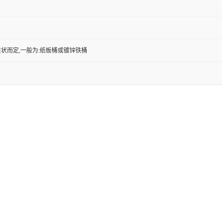
状而定,一般为:纸板桶或镀锌铁桶