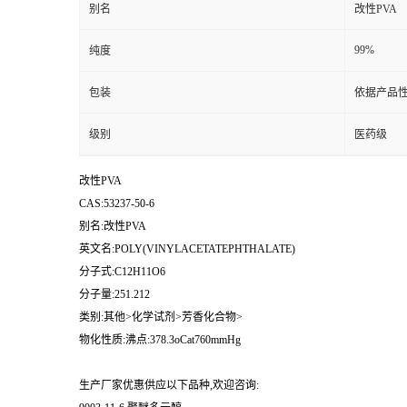
别名
改性PVA
99%
纯度
包装
依据产品性
级别
医药级
改性PVA
CAS:53237-50-6
别名:改性PVA
英文名:POLY(VINYLACETATEPHTHALATE)
分子式:C12H11O6
分子量:251.212
类别:其他>化学试剂>芳香化合物>
物化性质:沸点:378.3oCat760mmHg
生产厂家优惠供应以下品种,欢迎咨询: