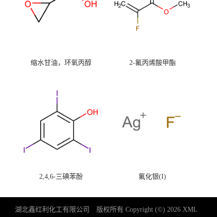
缩水甘油，环氧丙醇
2-氟丙烯酸甲酯
2,4,6-三碘苯酚
氟化银(I)
湖北鑫红利化工有限公司
版权所有 Copyright (©) 2026
XML