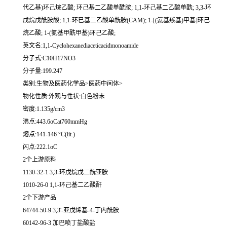
代乙基)环己烷乙酸; 环己基二乙酸单酰胺; 1,1-环己基二乙酸单酰; 3,3-环
戊烷戊酰胺酸; 1,1-环已基二乙酸单酰胺(CAM); 1-[(氨基羰基)甲基]环己
烷乙酸; 1-(氨基甲酰甲基)环己乙酸;
英文名:1,1-Cyclohexanediaceticacidmonoamide
分子式:C10H17NO3
分子量:199.247
类别:生物及医药化学品>医药中间体>
物化性质:外观与性状:白色粉末
密度:1.135g/cm3
沸点:443.6oCat760mmHg
熔点:141-146 °C(lit.)
闪点:222.1oC
2个上游原料
1130-32-1 3,3-环戊烷戊二酰亚胺
1010-26-0 1,1-环己基二乙酸酐
2个下游产品
64744-50-9 3,3'-亚戊烯基-4-丁内酰胺
60142-96-3 加巴喷丁盐酸盐