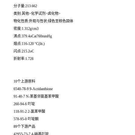
分子量:213.662
类别:其他>化学试剂>卤化物>
物化性质:外观与性状:绿色至棕色固体
密度:1.312g/cm3
沸点:379.4oCat760mmHg
熔点:116-120 °C(lit.)
闪点:215.2oC
折射率:1.728
10个上游原料
6540-78-9 9-Acridanthione
91-40-7 N-苯基邻氨基苯甲酸
260-94-6 吖啶
118-91-2 2-氯苯甲酸
578-95-0 吖啶酮
89个下游产品
42955-73-7 4-硝基吖啶