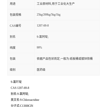
用途
工业原材料,用于工业化大生产
25kg/200kg/5kg/1kg
包装规格
1207-69-8
CAS编号
别名
9-氯阿啶;
99%
纯度
包装
依据产品性状而定,一般为:纸板桶或镀锌铁桶
级别
医药级
9-氯吖啶
CAS:1207-69-8
别名:9-氯阿啶;
英文名:9-Chloroacridine
分子式:C13H8ClN