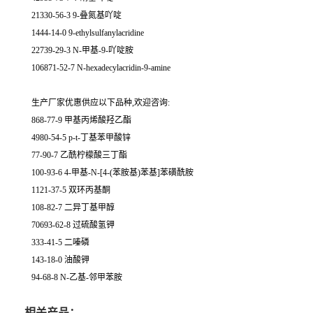
21330-56-3 9-叠氮基吖啶
1444-14-0 9-ethylsulfanylacridine
22739-29-3 N-甲基-9-吖啶胺
106871-52-7 N-hexadecylacridin-9-amine
生产厂家优惠供应以下品种,欢迎咨询:
868-77-9 甲基丙烯酸羟乙酯
4980-54-5 p-t-丁基苯甲酸锌
77-90-7 乙酰柠檬酸三丁酯
100-93-6 4-甲基-N-[4-(苯胺基)苯基]苯磺酰胺
1121-37-5 双环丙基酮
108-82-7 二异丁基甲醇
70693-62-8 过硫酸氢钾
333-41-5 二嗪磷
143-18-0 油酸钾
94-68-8 N-乙基-邻甲苯胺
相关产品：