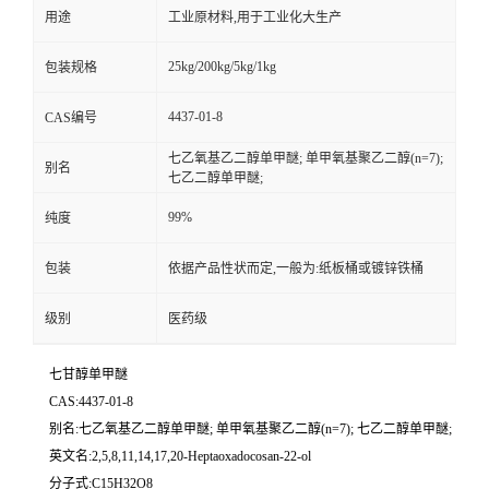
用途
工业原材料,用于工业化大生产
25kg/200kg/5kg/1kg
包装规格
4437-01-8
CAS编号
七乙氧基乙二醇单甲醚; 单甲氧基聚乙二醇(n=7);
别名
七乙二醇单甲醚;
99%
纯度
包装
依据产品性状而定,一般为:纸板桶或镀锌铁桶
级别
医药级
七甘醇单甲醚
CAS:4437-01-8
别名:七乙氧基乙二醇单甲醚; 单甲氧基聚乙二醇(n=7); 七乙二醇单甲醚;
英文名:2,5,8,11,14,17,20-Heptaoxadocosan-22-ol
分子式:C15H32O8