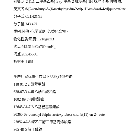
别名:6-[2-(1,1-二甲基乙基)-5-(6-甲基-2-吡啶基)-1H-咪唑-4-基]喹喔啉;
英文名:6-[2-tert-butyl-5-(6-methylpyridin-2-yl)-1H-imidazol-4-yl]quinoxaline
分子式:C21H21N5
分子量:343.425
类别:其他>化学试剂>芳香化合物>
物化性质:密度:1.218g/cm3
沸点:515.314oCat760mmHg
闪点:265.453oC
折射率:1.661
生产厂家优惠供应以下品种,欢迎咨询:
118-91-2 2-氯苯甲酸
638-07-3 4-氯乙酰乙酸乙酯
1002-89-7 硬脂酸铵
12645-31-7 2-乙基己基磷酸酯
30365-63-0 methyl 3alpha-acetoxy-5beta-chol-9(11)-en-24-oate
25852-47-5 聚乙二醇二甲基丙烯酸酯
865-48-5 叔丁醇钠