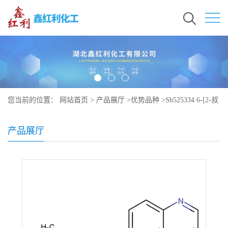
您当前的位置：
网站首页
>
产品展厅
>
优势品种
>
Sb525334 6-[2-叔
丁基-5-(6-甲基-吡啶-2-基)-1H-咪唑-4-基]-喹噁啉
产品展厅