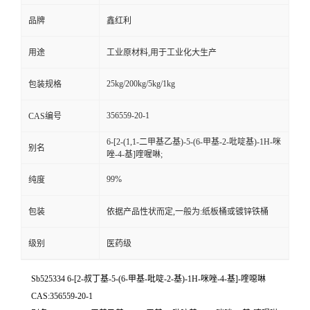
品牌
鑫红利
用途
工业原材料,用于工业化大生产
25kg/200kg/5kg/1kg
包装规格
356559-20-1
CAS编号
6-[2-(1,1-二甲基乙基)-5-(6-甲基-2-吡啶基)-1H-咪
别名
唑-4-基]喹喔啉;
99%
纯度
包装
依据产品性状而定,一般为:纸板桶或镀锌铁桶
级别
医药级
Sb525334 6-[2-叔丁基-5-(6-甲基-吡啶-2-基)-1H-咪唑-4-基]-喹噁啉
CAS:356559-20-1