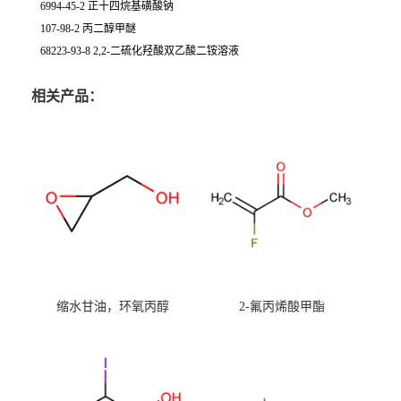
6994-45-2 正十四烷基磺酸钠
107-98-2 丙二醇甲醚
68223-93-8 2,2-二硫化羟酸双乙酸二铵溶液
相关产品：
缩水甘油，环氧丙醇
2-氟丙烯酸甲酯