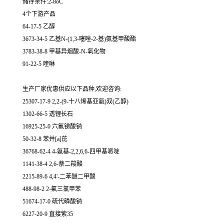
储存条件:2-8oC
4个下游产品
64-17-5 乙醇
3673-34-5 乙基N-(1,3-噻唑-2-基)氨基甲酸酯
3783-38-8 甲基异烟酸-N-氧化物
91-22-5 喹啉
生产厂家优惠供应以下品种,欢迎咨询:
25307-17-9 2,2-(9-十八烯基亚氨)双(乙醇)
1302-66-5 透锂长石
16925-25-0 六氟锑酸钠
50-32-8 苯并[a]芘
36768-62-4 4-氨基-2,2,6,6-四甲基哌啶
1141-38-4 2,6-萘二羧酸
2215-89-6 4,4'-二苯醚二甲酸
488-98-2 2-氟三氯甲苯
51674-17-0 硫代磷酸钠
6227-20-9 直接紫35