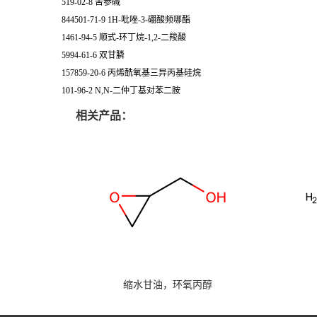
519-02-8 苦参碱
844501-71-9 1H-吡唑-3-硼酸频哪酯
1461-94-5 顺式-环丁烷-1,2-二羧酸
5994-61-6 双甘膦
157859-20-6 丙烯酰氧基三异丙基硅烷
101-96-2 N,N-二仲丁基对苯二胺
相关产品：
缩水甘油，环氧丙醇