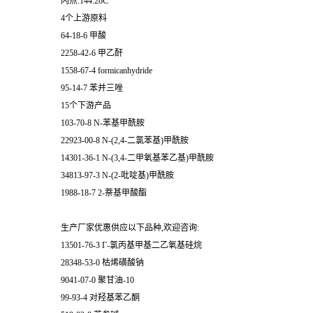
闪点:144.2oC
4个上游原料
64-18-6 甲酸
2258-42-6 甲乙酐
1558-67-4 formicanhydride
95-14-7 苯并三唑
15个下游产品
103-70-8 N-苯基甲酰胺
22923-00-8 N-(2,4-二氯苯基)甲酰胺
14301-36-1 N-(3,4-二甲氧基苯乙基)甲酰胺
34813-97-3 N-(2-吡啶基)甲酰胺
1988-18-7 2-萘基甲酸酯
生产厂家优惠供应以下品种,欢迎咨询:
13501-76-3 Γ-氯丙基甲基二乙氧基硅烷
28348-53-0 枯烯磺酸钠
9041-07-0 聚甘油-10
99-93-4 对羟基苯乙酮