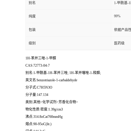
别名
1-甲酰基-1
99%
纯度
包装
依据产品性
级别
医药级
1H-苯并三唑-1-甲醛
CAS:72773-04-7
别名:1-甲酰基-1H-苯并三唑; 1H-苯并噻唑-1-羧醛;
英文名:benzotriazole-1-carbaldehyde
分子式:C7H5N3O
分子量:147.134
类别:其他>化学试剂>芳香化合物>
物化性质:密度:1.39g/cm3
沸点:314.8oCat760mmHg
熔点:90-95oC(lit.)