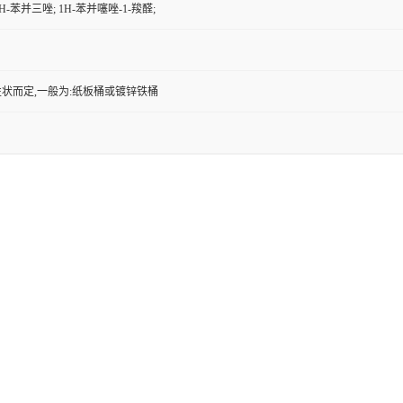
H-苯并三唑; 1H-苯并噻唑-1-羧醛;
状而定,一般为:纸板桶或镀锌铁桶