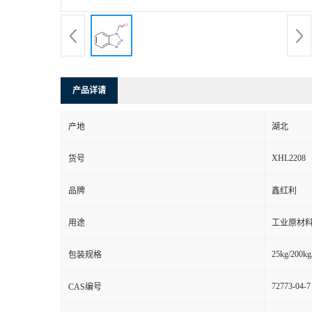
产品详请
产地
湖北
XHL2208
货号
品牌
鑫红利
用途
工业原材料
25kg/200kg
包装规格
72773-04-7
CAS编号