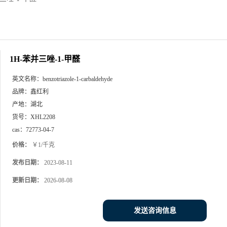
1H-苯并三唑-1-甲醛
英文名称：
benzotriazole-1-carbaldehyde
品牌：
鑫红利
产地：
湖北
货号：
XHL2208
cas：
72773-04-7
价格：
￥1/千克
发布日期：
2023-08-11
更新日期：
2026-08-08
发送咨询信息