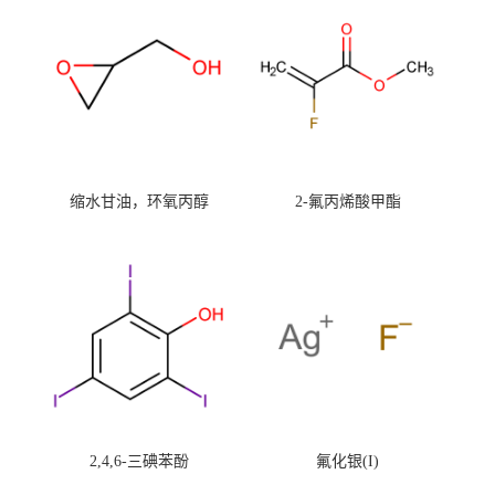
缩水甘油，环氧丙醇
2-氟丙烯酸甲酯
2,4,6-三碘苯酚
氟化银(I)