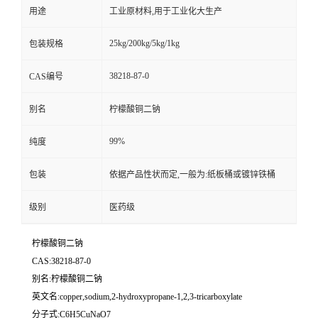
用途
工业原材料,用于工业化大生产
25kg/200kg/5kg/1kg
包装规格
38218-87-0
CAS编号
别名
柠檬酸铜二钠
99%
纯度
包装
依据产品性状而定,一般为:纸板桶或镀锌铁桶
级别
医药级
柠檬酸铜二钠
CAS:38218-87-0
别名:柠檬酸铜二钠
英文名:copper,sodium,2-hydroxypropane-1,2,3-tricarboxylate
分子式:C6H5CuNaO7