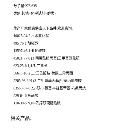
分子量:275.635
类别:其他>化学试剂>醇类>
生产厂家优惠供应以下品种,欢迎咨询:
10025-94-2 六水氯化钇
495-76-1 胡椒醇
13597-46-1 亚硒酸锌
45021-77-0 (3-丙烯酰胺丙基)三甲基氯化铵
623-25-6 1,4-对二氯苄
36673-16-2 二(三乙醇胺)钛酸二异丙酯
5205-93-6 N-(3-二甲氨基丙基)甲基丙烯酰胺
83558-87-6 2,2-双(3-氨基-4-羟基苯基)六氟丙烷
529-64-6 托品酸
110-30-5 N,N'-乙撑双硬脂酰胺
相关产品：