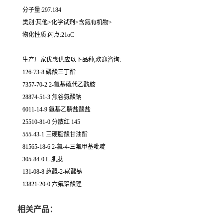
分子量:297.184
类别:其他>化学试剂>含氮有机物>
物化性质:闪点:21oC
生产厂家优惠供应以下品种,欢迎咨询:
126-73-8 磷酸三丁酯
7357-70-2 2-氰基硫代乙酰胺
28874-51-3 焦谷氨酸钠
6011-14-9 氨基乙腈盐酸盐
25510-81-0 分散红 145
555-43-1 三硬脂酸甘油酯
81565-18-6 2-氯-4-三氟甲基吡啶
305-84-0 L-肌肽
131-08-8 蒽醌-2-磺酸钠
13821-20-0 六氟铝酸锂
相关产品：