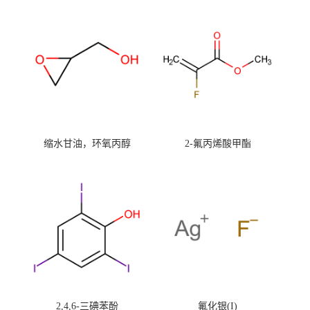
缩水甘油，环氧丙醇
2-氟丙烯酸甲酯
2,4,6-三碘苯酚
氟化银(I)