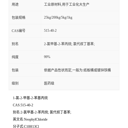
用途
工业原材料,用于工业化大生产
25kg/200kg/5kg/1kg
包装规格
515-40-2
CAS编号
别名
2-氯甲基-2-苯丙烷; 氯代叔丁基苯;
99%
纯度
包装
依据产品性状而定,一般为:纸板桶或镀锌铁桶
级别
医药级
1-氯-2-甲基-2-苯基丙烷
CAS:515-40-2
别名:2-氯甲基-2-苯丙烷; 氯代叔丁基苯;
英文名:NeophylChloride
分子式:C10H13Cl