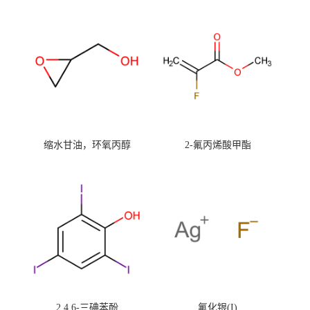
缩水甘油，环氧丙醇
2-氟丙烯酸甲酯
2,4,6-三碘苯酚
氟化银(I)