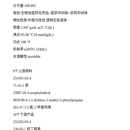
分子量:168.663
类别:生物及医药化学品>医药中间体>农药中间体
物化性质:外观与性状:透明无色液体
密度:1.047 g/mL at25 °C(lit.)
沸点:95-96 °C10 mmHg(lit.)
闪点:198 °F
折射率:n20/D1.524(lit.)
水溶解性:insoluble
9个上游原料
253185-03-4
71-43-2 苯
25087-41-6 neophylradical
4850-86-6 1,1-dichloro-2-methyl-2-phenylpropane
563-47-3 3-氯-2-甲基丙烯
34个下游产品
253185-03-4
538-93-2 异丁基苯