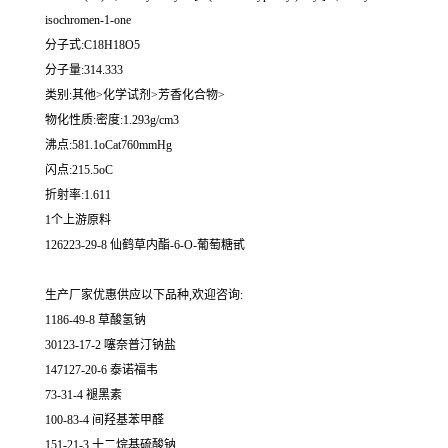
isochromen-1-one
分子式:C18H18O5
分子量:314.333
类别:其他>化学试剂>芳香化合物>
物化性质:密度:1.293g/cm3
沸点:581.1oCat760mmHg
闪点:215.5oC
折射率:1.611
1个上游原料
126223-29-8 仙鹤草内酯-6-O-葡萄糖甙
生产厂家优惠供应以下品种,欢迎咨询:
1186-49-8 草酸氢钠
30123-17-2 噻奈普汀钠盐
147127-20-6 泰诺福韦
73-31-4 褪黑素
100-83-4 间羟基苯甲醛
151-21-3 十二烷基硫酸钠