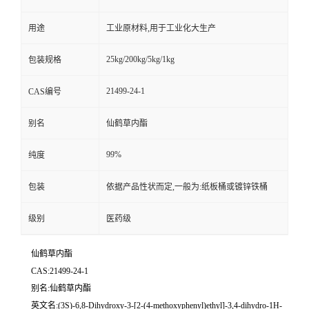
用途
工业原材料,用于工业化大生产
25kg/200kg/5kg/1kg
包装规格
21499-24-1
CAS编号
别名
仙鹤草内酯
99%
纯度
包装
依据产品性状而定,一般为:纸板桶或镀锌铁桶
级别
医药级
仙鹤草内酯
CAS:21499-24-1
别名:仙鹤草内酯
英文名:(3S)-6,8-Dihydroxy-3-[2-(4-methoxyphenyl)ethyl]-3,4-dihydro-1H-