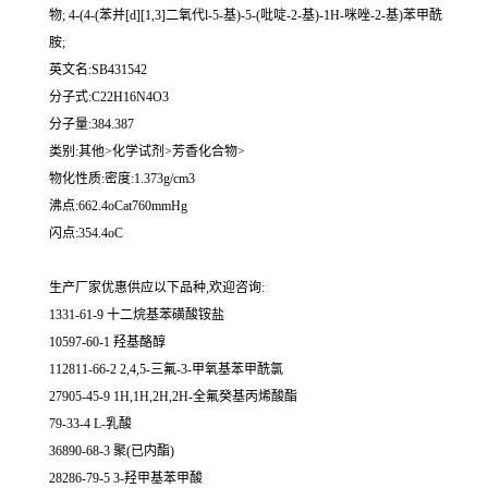
物; 4-(4-(苯并[d][1,3]二氧代l-5-基)-5-(吡啶-2-基)-1H-咪唑-2-基)苯甲酰
胺;
英文名:SB431542
分子式:C22H16N4O3
分子量:384.387
类别:其他>化学试剂>芳香化合物>
物化性质:密度:1.373g/cm3
沸点:662.4oCat760mmHg
闪点:354.4oC
生产厂家优惠供应以下品种,欢迎咨询:
1331-61-9 十二烷基苯磺酸铵盐
10597-60-1 羟基酪醇
112811-66-2 2,4,5-三氟-3-甲氧基苯甲酰氯
27905-45-9 1H,1H,2H,2H-全氟癸基丙烯酸酯
79-33-4 L-乳酸
36890-68-3 聚(已内酯)
28286-79-5 3-羟甲基苯甲酸