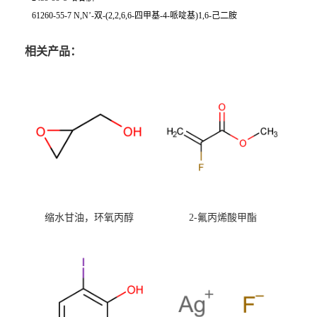
61260-55-7 N,N’-双-(2,2,6,6-四甲基-4-哌啶基)1,6-己二胺
相关产品：
缩水甘油，环氧丙醇
2-氟丙烯酸甲酯