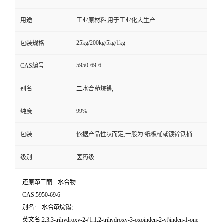
用途
工业原材料,用于工业化大生产
25kg/200kg/5kg/1kg
包装规格
5950-69-6
CAS编号
别名
二水合茚烷锡;
99%
纯度
包装
依据产品性状而定,一般为:纸板桶或镀锌铁桶
级别
医药级
还原茚三酮二水合物
CAS:5950-69-6
别名:二水合茚烷锡;
英文名:2,3,3-trihydroxy-2-(1,1,2-trihydroxy-3-oxoinden-2-yl)inden-1-one