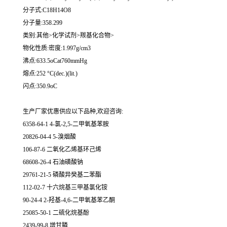
分子式:C18H14O8
分子量:358.299
类别:其他>化学试剂>羰基化合物>
物化性质:密度:1.997g/cm3
沸点:633.5oCat760mmHg
熔点:252 °C(dec.)(lit.)
闪点:350.9oC
生产厂家优惠供应以下品种,欢迎咨询:
6358-64-1 4-氯-2,5-二甲氧基苯胺
20826-04-4 5-溴烟酸
106-87-6 二氧化乙烯基环己烯
68608-26-4 石油磺酸钠
29761-21-5 磷酸异癸基二苯酯
112-02-7 十六烷基三甲基氯化铵
90-24-4 2-羟基-4,6-二甲氧基苯乙酮
25085-50-1 二硫化烷基酚
2439-99-8 增甘膦