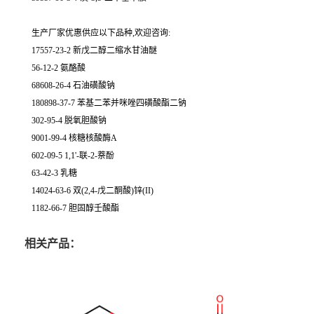
生产厂家优惠供应以下品种,欢迎咨询:
17557-23-2 新戊二醇二缩水甘油醚
56-12-2 氨酪酸
68608-26-4 石油磺酸钠
180898-37-7 苯基二苯并咪唑四磺酸酯二钠
302-95-4 脱氧胆酸钠
9001-99-4 核糖核酸酶A
602-09-5 1,1'-联-2-萘酚
63-42-3 乳糖
14024-63-6 双(2,4-戊二酮酸)锌(II)
1182-66-7 胆固醇壬酸酯
相关产品：