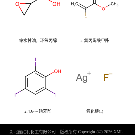
缩水甘油，环氧丙醇
2-氟丙烯酸甲酯
2,4,6-三碘苯酚
氟化银(I)
湖北鑫红利化工有限公司
版权所有 Copyright (©) 2026
XML