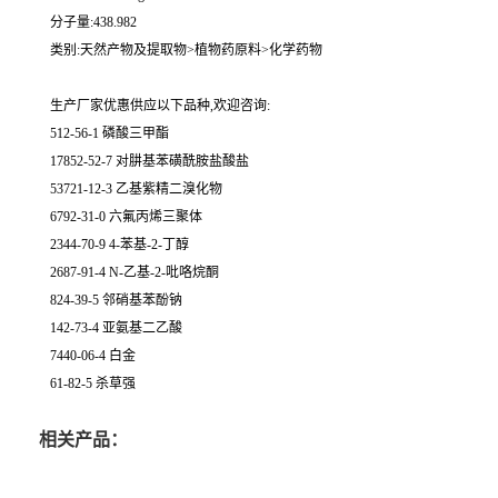
分子量:438.982
类别:天然产物及提取物>植物药原料>化学药物
生产厂家优惠供应以下品种,欢迎咨询:
512-56-1 磷酸三甲酯
17852-52-7 对肼基苯磺酰胺盐酸盐
53721-12-3 乙基紫精二溴化物
6792-31-0 六氟丙烯三聚体
2344-70-9 4-苯基-2-丁醇
2687-91-4 N-乙基-2-吡咯烷酮
824-39-5 邻硝基苯酚钠
142-73-4 亚氨基二乙酸
7440-06-4 白金
61-82-5 杀草强
相关产品：