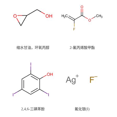
缩水甘油，环氧丙醇
2-氟丙烯酸甲酯
2,4,6-三碘苯酚
氟化银(I)