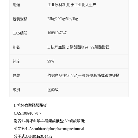
用途
工业原材料,用于工业化大生产
25kg/200kg/5kg/1kg
包装规格
108910-78-7
CAS编号
别名
L-抗坏血酸-2-磷酸酯镁盐; Vc磷酸酯镁;
99%
纯度
包装
依据产品性状而定,一般为:纸板桶或镀锌铁桶
级别
医药级
L-抗坏血酸磷酸酯镁
CAS:108910-78-7
别名:L-抗坏血酸-2-磷酸酯镁盐; Vc磷酸酯镁;
英文名:L-Ascorbicacidphosphatemagnesiumsal
分子式:C6H8Mg3O14P2