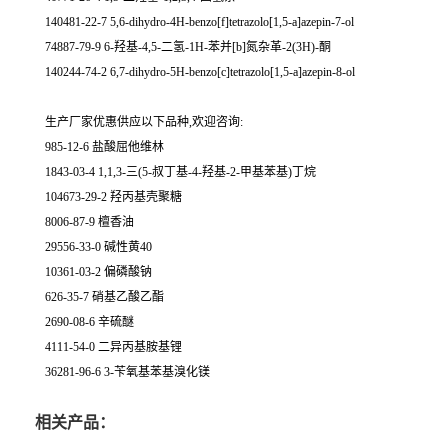
140481-22-7 5,6-dihydro-4H-benzo[f]tetrazolo[1,5-a]azepin-7-ol
74887-79-9 6-羟基-4,5-二氢-1H-苯并[b]氮杂革-2(3H)-酮
140244-74-2 6,7-dihydro-5H-benzo[c]tetrazolo[1,5-a]azepin-8-ol
生产厂家优惠供应以下品种,欢迎咨询:
985-12-6 盐酸屈他维林
1843-03-4 1,1,3-三(5-叔丁基-4-羟基-2-甲基苯基)丁烷
104673-29-2 羟丙基壳聚糖
8006-87-9 檀香油
29556-33-0 碱性黄40
10361-03-2 偏磷酸钠
626-35-7 硝基乙酸乙酯
2690-08-6 辛硫醚
4111-54-0 二异丙基胺基锂
36281-96-6 3-苄氧基苯基溴化镁
相关产品：