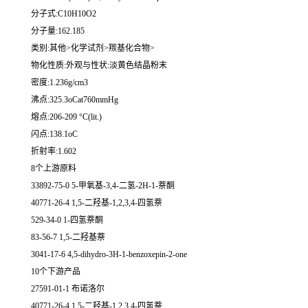
分子式:C10H10O2
分子量:162.185
类别:其他>化学试剂>羰基化合物>
物化性质:外观与性状:淡黄色结晶粉末
密度:1.236g/cm3
沸点:325.3oCat760mmHg
熔点:206-209 °C(lit.)
闪点:138.1oC
折射率:1.602
8个上游原料
33892-75-0 5-甲氧基-3,4-二氢-2H-1-萘酮
40771-26-4 1,5-二羟基-1,2,3,4-四氢萘
529-34-0 1-四氢萘酮
83-56-7 1,5-二羟基萘
3041-17-6 4,5-dihydro-3H-1-benzoxepin-2-one
10个下游产品
27591-01-1 布诺洛尔
40771-26-4 1,5-二羟基-1,2,3,4-四氢萘