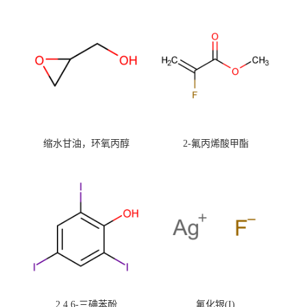
缩水甘油，环氧丙醇
2-氟丙烯酸甲酯
2,4,6-三碘苯酚
氟化银(I)