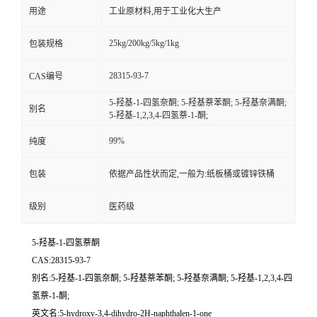
用途
工业原材料,用于工业化大生产
25kg/200kg/5kg/1kg
包装规格
28315-93-7
CAS编号
5-羟基-1-四氢奈酮; 5-羟基萘苯酮; 5-羟基奈满酮;
别名
5-羟基-1,2,3,4-四氢萘-1-酮;
99%
纯度
包装
依据产品性状而定,一般为:纸板桶或镀锌铁桶
级别
医药级
5-羟基-1-四氢萘酮
CAS:28315-93-7
别名:5-羟基-1-四氢奈酮; 5-羟基萘苯酮; 5-羟基奈满酮; 5-羟基-1,2,3,4-四
氢萘-1-酮;
英文名:5-hydroxy-3,4-dihydro-2H-naphthalen-1-one