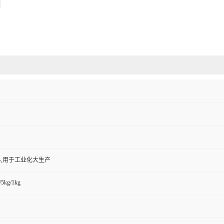
,用于工业化大生产
/5kg/1kg