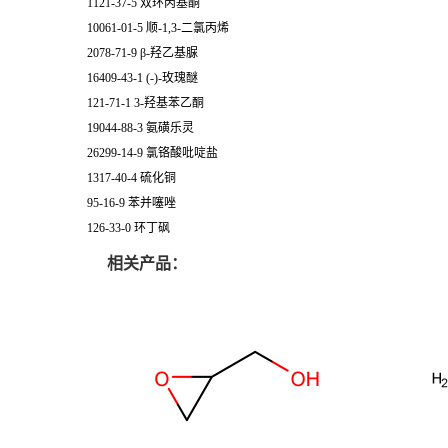
1121-37-5 双环丙基酮
10061-01-5 顺-1,3-二氯丙烯
2078-71-9 β-羟乙基脲
16409-43-1 (-)-玫瑰醚
121-71-1 3-羟基苯乙酮
19044-88-3 氨磺乐灵
26299-14-9 氯铬酸吡啶盐
1317-40-4 硫化铜
95-16-9 苯并噻唑
126-33-0 环丁砜
相关产品：