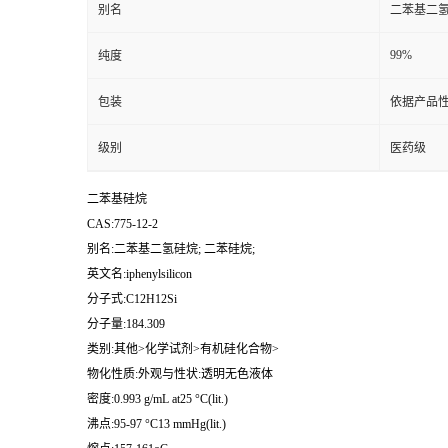
别名
二苯基二氢
99%
纯度
包装
依据产品性
级别
医药级
二苯基硅烷
CAS:775-12-2
别名:二苯基二氢硅烷; 二苯硅烷;
英文名:iphenylsilicon
分子式:C12H12Si
分子量:184.309
类别:其他>化学试剂>有机硅化合物>
物化性质:外观与性状:透明无色液体
密度:0.993 g/mL at25 °C(lit.)
沸点:95-97 °C13 mmHg(lit.)