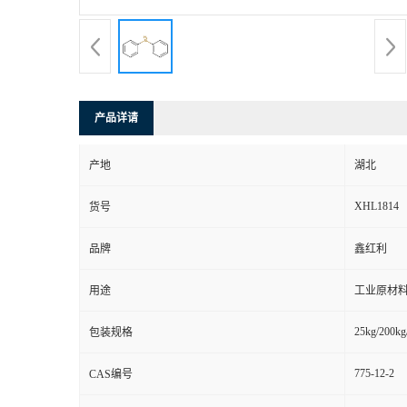
产品详请
产地
湖北
XHL1814
货号
品牌
鑫红利
用途
工业原材料
25kg/200kg
包装规格
775-12-2
CAS编号