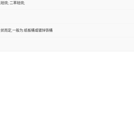
硅烷; 二苯硅烷;
状而定,一般为:纸板桶或镀锌铁桶