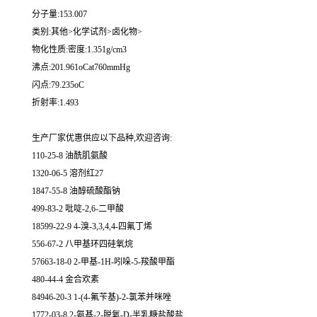
分子量:153.007
类别:其他>化学试剂>卤化物>
物化性质:密度:1.351g/cm3
沸点:201.961oCat760mmHg
闪点:79.235oC
折射率:1.493
生产厂家优惠供应以下品种,欢迎咨询:
110-25-8 油酰肌氨酸
1320-06-5 溶剂红27
1847-55-8 油醇硫酸酯钠
499-83-2 吡啶-2,6-二甲酸
18599-22-9 4-溴-3,3,4,4-四氟丁烯
556-67-2 八甲基环四硅氧烷
57663-18-0 2-甲基-1H-吲哚-5-羧酸甲酯
480-44-4 金合欢素
84946-20-3 1-(4-氟苄基)-2-氯苯并咪唑
1772-03-8 2-氨基-2-脱氧-D-半乳糖盐酸盐