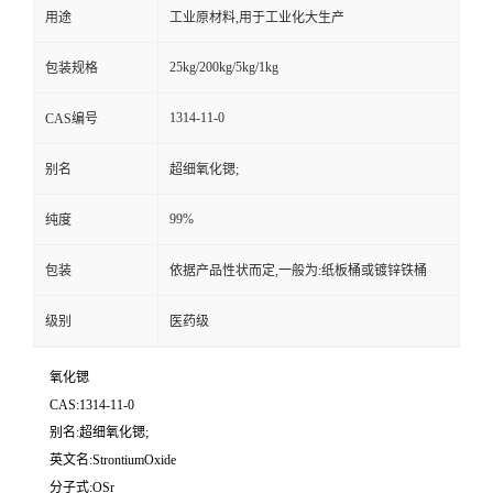
用途
工业原材料,用于工业化大生产
25kg/200kg/5kg/1kg
包装规格
1314-11-0
CAS编号
别名
超细氧化锶;
99%
纯度
包装
依据产品性状而定,一般为:纸板桶或镀锌铁桶
级别
医药级
氧化锶
CAS:1314-11-0
别名:超细氧化锶;
英文名:StrontiumOxide
分子式:OSr