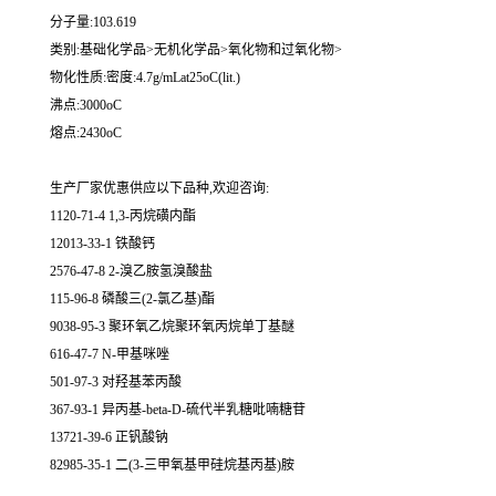
分子量:103.619
类别:基础化学品>无机化学品>氧化物和过氧化物>
物化性质:密度:4.7g/mLat25oC(lit.)
沸点:3000oC
熔点:2430oC
生产厂家优惠供应以下品种,欢迎咨询:
1120-71-4 1,3-丙烷磺内酯
12013-33-1 铁酸钙
2576-47-8 2-溴乙胺氢溴酸盐
115-96-8 磷酸三(2-氯乙基)酯
9038-95-3 聚环氧乙烷聚环氧丙烷单丁基醚
616-47-7 N-甲基咪唑
501-97-3 对羟基苯丙酸
367-93-1 异丙基-beta-D-硫代半乳糖吡喃糖苷
13721-39-6 正钒酸钠
82985-35-1 二(3-三甲氧基甲硅烷基丙基)胺