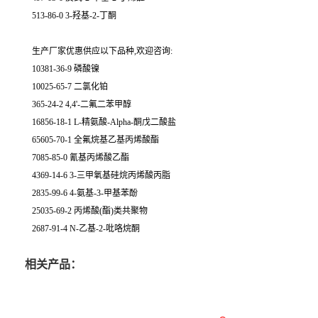
513-86-0 3-羟基-2-丁酮
生产厂家优惠供应以下品种,欢迎咨询:
10381-36-9 磷酸镍
10025-65-7 二氯化铂
365-24-2 4,4'-二氟二苯甲醇
16856-18-1 L-精氨酸-Alpha-酮戊二酸盐
65605-70-1 全氟烷基乙基丙烯酸酯
7085-85-0 氰基丙烯酸乙酯
4369-14-6 3-三甲氧基硅烷丙烯酸丙脂
2835-99-6 4-氨基-3-甲基苯酚
25035-69-2 丙烯酸(酯)类共聚物
2687-91-4 N-乙基-2-吡咯烷酮
相关产品：