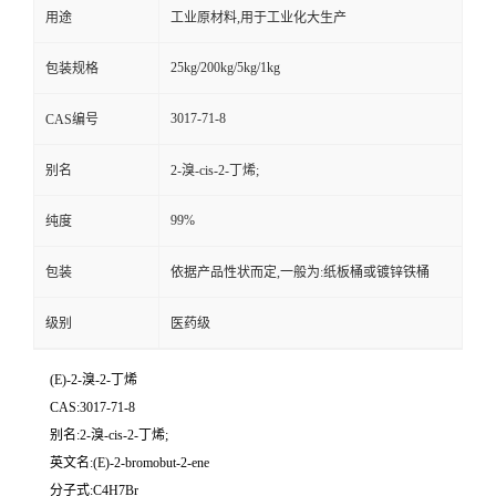
用途
工业原材料,用于工业化大生产
25kg/200kg/5kg/1kg
包装规格
3017-71-8
CAS编号
别名
2-溴-cis-2-丁烯;
99%
纯度
包装
依据产品性状而定,一般为:纸板桶或镀锌铁桶
级别
医药级
(E)-2-溴-2-丁烯
CAS:3017-71-8
别名:2-溴-cis-2-丁烯;
英文名:(E)-2-bromobut-2-ene
分子式:C4H7Br