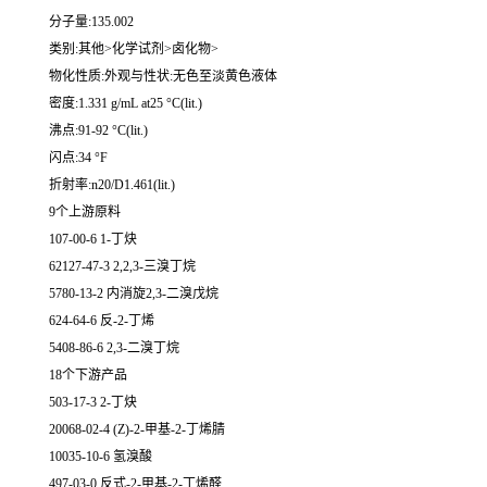
分子量:135.002
类别:其他>化学试剂>卤化物>
物化性质:外观与性状:无色至淡黄色液体
密度:1.331 g/mL at25 °C(lit.)
沸点:91-92 °C(lit.)
闪点:34 °F
折射率:n20/D1.461(lit.)
9个上游原料
107-00-6 1-丁炔
62127-47-3 2,2,3-三溴丁烷
5780-13-2 内消旋2,3-二溴戊烷
624-64-6 反-2-丁烯
5408-86-6 2,3-二溴丁烷
18个下游产品
503-17-3 2-丁炔
20068-02-4 (Z)-2-甲基-2-丁烯腈
10035-10-6 氢溴酸
497-03-0 反式-2-甲基-2-丁烯醛