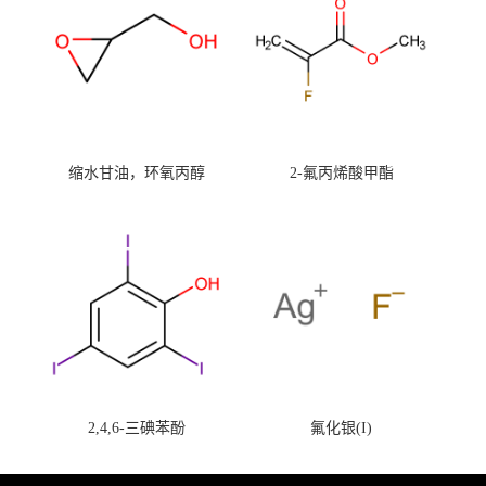
缩水甘油，环氧丙醇
2-氟丙烯酸甲酯
2,4,6-三碘苯酚
氟化银(I)