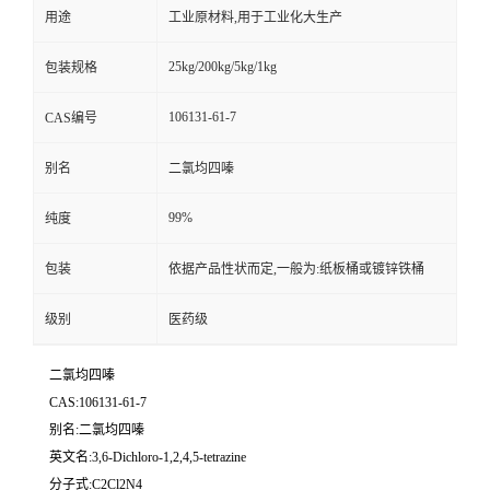
用途
工业原材料,用于工业化大生产
25kg/200kg/5kg/1kg
包装规格
106131-61-7
CAS编号
别名
二氯均四嗪
99%
纯度
包装
依据产品性状而定,一般为:纸板桶或镀锌铁桶
级别
医药级
二氯均四嗪
CAS:106131-61-7
别名:二氯均四嗪
英文名:3,6-Dichloro-1,2,4,5-tetrazine
分子式:C2Cl2N4