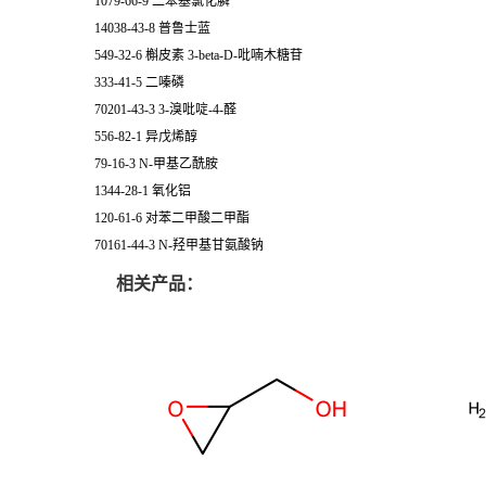
1079-66-9 二苯基氯化膦
14038-43-8 普鲁士蓝
549-32-6 槲皮素 3-beta-D-吡喃木糖苷
333-41-5 二嗪磷
70201-43-3 3-溴吡啶-4-醛
556-82-1 异戊烯醇
79-16-3 N-甲基乙酰胺
1344-28-1 氧化铝
120-61-6 对苯二甲酸二甲酯
70161-44-3 N-羟甲基甘氨酸钠
相关产品：