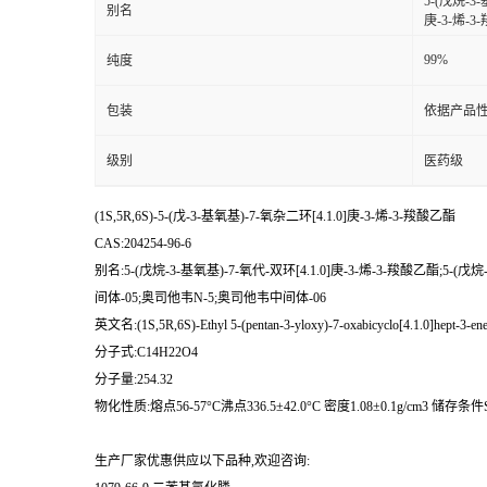
5-(戊烷-3
别名
庚-3-烯-
99%
纯度
包装
依据产品性
级别
医药级
(1S,5R,6S)-5-(戊-3-基氧基)-7-氧杂二环[4.1.0]庚-3-烯-3-羧酸乙酯
CAS:204254-96-6
别名:5-(戊烷-3-基氧基)-7-氧代-双环[4.1.0]庚-3-烯-3-羧酸乙酯;5
间体-05;奥司他韦N-5;奥司他韦中间体-06
英文名:(1S,5R,6S)-Ethyl 5-(pentan-3-yloxy)-7-oxabicyclo[4.1.0]hept-3-ene
分子式:C14H22O4
分子量:254.32
物化性质:熔点56-57°C沸点336.5±42.0°C 密度1.08±0.1g/cm3 储存条件Sealedindr
生产厂家优惠供应以下品种,欢迎咨询: