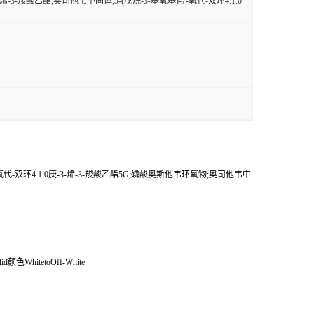
庚-3-烯-3-羧酸乙酯;奥司他韦中间体;5-(戊烷-3-基氧基)-7-氧代-双环4.1.0
基)-7-氧代-双环4.1.0庚-3-烯-3-羧酸乙酯5G;磷酸奥斯他韦环氧物;奥司他韦中
id颜色WhitetoOff-White