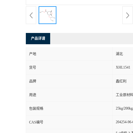
产品详请
产地
湖北
XHL1541
货号
品牌
鑫红利
用途
工业原材料
25kg/200kg
包装规格
204254-96-
CAS编号