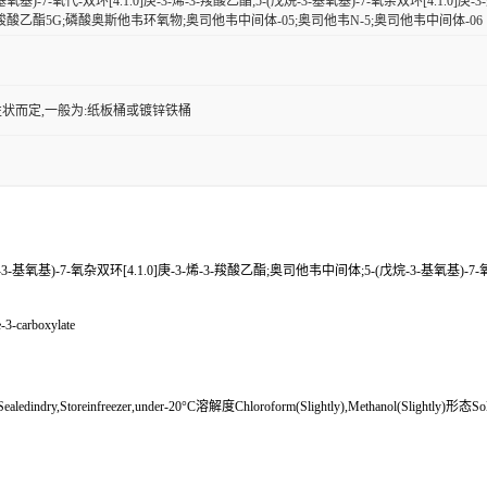
-基氧基)-7-氧代-双环[4.1.0]庚-3-烯-3-羧酸乙酯;5-(戊烷-3-基氧基)-7-氧杂双环[4.1.0]
3-羧酸乙酯5G;磷酸奥斯他韦环氧物;奥司他韦中间体-05;奥司他韦N-5;奥司他韦中间体-06
状而定,一般为:纸板桶或镀锌铁桶
-(戊烷-3-基氧基)-7-氧杂双环[4.1.0]庚-3-烯-3-羧酸乙酯;奥司他韦中间体;5-(戊烷-3-基氧
-3-carboxylate
y,Storeinfreezer,under-20°C溶解度Chloroform(Slightly),Methanol(Slightly)形态Sol