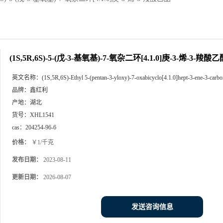
(1S,5R,6S)-5-(戊-3-基氧基)-7-氧杂二环[4.1.0]庚-3-烯-3-羧酸乙
英文名称：
(1S,5R,6S)-Ethyl 5-(pentan-3-yloxy)-7-oxabicyclo[4.1.0]hept-3-ene-3-carbo
品牌：
鑫红利
产地：
湖北
货号：
XHL1541
cas：
204254-96-6
价格：
￥1/千克
发布日期：
2023-08-11
更新日期：
2026-08-07
发送咨询信息