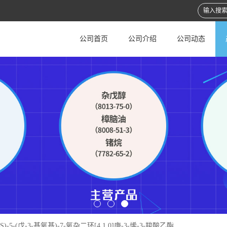
公司首页
公司介绍
公司动态
,6S)-5-(戊-3-基氧基)-7-氧杂二环[4.1.0]庚-3-烯-3-羧酸乙酯