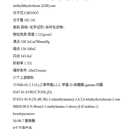
methyldihydrofuran-2(3H)-one
分子式:C6H10O5
分子量:162.141
类别:其他>化学试剂>杂环化合物>
物化性质:密度:1.512g/cm3
沸点:338.3oCat760mmHg
熔点:150-160oC
闪点:145.6oC
折射率:1.551
储存条件:-20oCFreezer
17个上游原料
157666-05-2 5-O-(三苯甲基)-2-C-甲基-D-核糖酸-gamma-内酯
6347-01-9 FRUCTOSE,(D)
874351-61-8 (3S,4R,5R)-1-(dimethylamino)-3,4,5,6-tetrahydroxyhexan-2-one
68826-00-6 N-Benzyl-1-methylamino-1-deoxy-β-D-arabino-2-
hexulopyranose
50-99-7 葡萄糖
8个下游产品