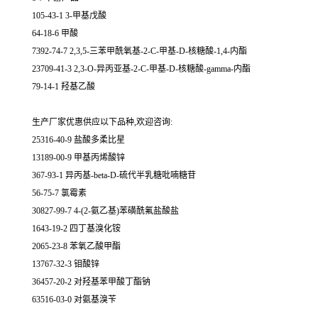
105-43-1 3-甲基戊酸
64-18-6 甲酸
7392-74-7 2,3,5-三苯甲酰氧基-2-C-甲基-D-核糖酸-1,4-内酯
23709-41-3 2,3-O-异丙亚基-2-C-甲基-D-核糖酸-gamma-内酯
79-14-1 羟基乙酸
生产厂家优惠供应以下品种,欢迎咨询:
25316-40-9 盐酸多柔比星
13189-00-9 甲基丙烯酸锌
367-93-1 异丙基-beta-D-硫代半乳糖吡喃糖苷
56-75-7 氯霉素
30827-99-7 4-(2-氨乙基)苯磺酰氟盐酸盐
1643-19-2 四丁基溴化铵
2065-23-8 苯氧乙酸甲酯
13767-32-3 钼酸锌
36457-20-2 对羟基苯甲酸丁酯钠
63516-03-0 对氨基溴苄