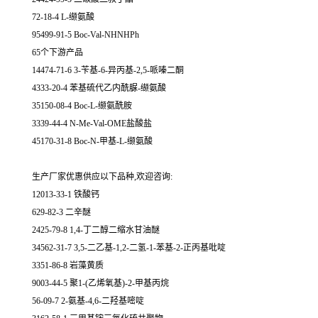
72-18-4 L-缬氨酸
95499-91-5 Boc-Val-NHNHPh
65个下游产品
14474-71-6 3-苄基-6-异丙基-2,5-哌嗪二酮
4333-20-4 苯基硫代乙内酰脲-缬氨酸
35150-08-4 Boc-L-缬氨酰胺
3339-44-4 N-Me-Val-OME盐酸盐
45170-31-8 Boc-N-甲基-L-缬氨酸
生产厂家优惠供应以下品种,欢迎咨询:
12013-33-1 铁酸钙
629-82-3 二辛醚
2425-79-8 1,4-丁二醇二缩水甘油醚
34562-31-7 3,5-二乙基-1,2-二氢-1-苯基-2-正丙基吡啶
3351-86-8 岩藻黄质
9003-44-5 聚1-(乙烯氧基)-2-甲基丙烷
56-09-7 2-氨基-4,6-二羟基嘧啶