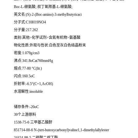
Boc-L-缬氨酸; 叔丁氧羰基-L-缬氨酸;
英文名:(S)-2-(Boc-amino)-3-methylbutyricaci
分子式:C10H19NO4
分子量:217.262
类别:其他>化学试剂>含氮有机物>氨基酸
物化性质:外观与性状:白色至灰白色结晶粉末
密度:1.079g/cm3
沸点:341.8oCat760mmHg
熔点:77-80 °C(lit.)
闪点:160.5oC
折射率:-6.5°(C=1,AcOH)
水溶解性:insoluble
储存条件:-20oC
39个上游原料
1538-75-6 三甲基乙酸酐
851714-00-6 N-(tert-butoxycarbonyl)valine1,1-dimethylallylester
24424-99-5 二碳酸二叔丁酯