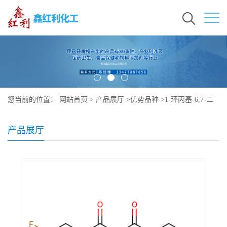
您当前的位置：
网站首页
>
产品展厅
>
优势品种
>
1-环丙基-6,7-二
氟-1,4-二氢-8-甲氧基-4-氧代-3-喹啉羧酸乙酯
产品展厅