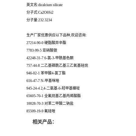
英文名:dicalcium silicate
分子式:Ca2O6Si2
分子量:232.3234
生产厂家优惠供应以下品种,欢迎咨询:
27214-90-0 硬脂酸异辛酯
7783-99-5 亚硝酸银
42248-31-7 6-氯-3-甲酰基色酮
757-44-8 二乙基磷酰乙基三乙氧基硅烷
946-02-1 苯甲酸4-氯丁酯
616-47-7 N-甲基咪唑
945-24-4 2,4-二氨基-6-羟甲基蝶啶
65605-70-1 全氟烷基乙基丙烯酸酯
10028-70-3 对苯二甲酸二钠盐
85509-19-9 氟硅唑
相关产品：