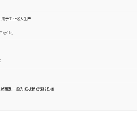
,用于工业化大生产
/5kg/1kg
钙
状而定,一般为:纸板桶或镀锌铁桶