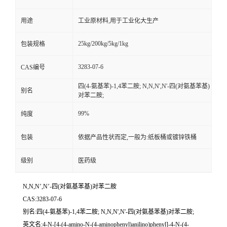
用途
工业原材料,用于工业化大生产
25kg/200kg/5kg/1kg
包装规格
3283-07-6
CAS编号
四(4-氨基苯)-1,4苯二胺; N,N,N',N'-四(对氨基苯基)
别名
对苯二胺;
99%
纯度
包装
依据产品性状而定,一般为:纸板桶或镀锌铁桶
级别
医药级
N,N,N’,N’-四(对氨基苯基)对苯二胺
CAS:3283-07-6
别名:四(4-氨基苯)-1,4苯二胺; N,N,N',N'-四(对氨基苯基)对苯二胺;
英文名:4-N-[4-(4-amino-N-(4-aminophenyl)anilino)phenyl]-4-N-(4-