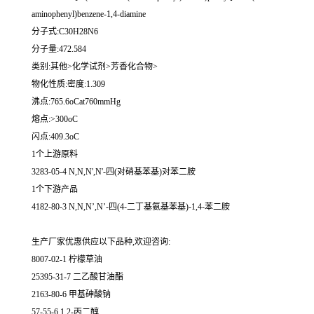
aminophenyl)benzene-1,4-diamine
分子式:C30H28N6
分子量:472.584
类别:其他>化学试剂>芳香化合物>
物化性质:密度:1.309
沸点:765.6oCat760mmHg
熔点:>300oC
闪点:409.3oC
1个上游原料
3283-05-4 N,N,N',N'-四(对硝基苯基)对苯二胺
1个下游产品
4182-80-3 N,N,N’,N’-四(4-二丁基氨基苯基)-1,4-苯二胺
生产厂家优惠供应以下品种,欢迎咨询:
8007-02-1 柠檬草油
25395-31-7 二乙酸甘油酯
2163-80-6 甲基砷酸钠
57-55-6 1,2-丙二醇