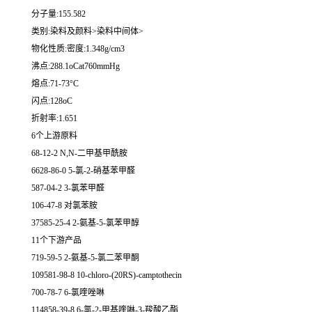
分子量:155.582
类别:染料及颜料>染料中间体>
物化性质:密度:1.348g/cm3
沸点:288.1oCat760mmHg
熔点:71-73°C
闪点:128oC
折射率:1.651
6个上游原料
68-12-2 N,N-二甲基甲酰胺
6628-86-0 5-氯-2-硝基苯甲醛
587-04-2 3-氯苯甲醛
106-47-8 对氯苯胺
37585-25-4 2-氨基-5-氯苯甲醇
11个下游产品
719-59-5 2-氨基-5-氯二苯甲酮
109581-98-8 10-chloro-(20RS)-camptothecin
700-78-7 6-氯喹唑啉
114858-39-8 6-氯-2-甲基喹啉-3-羧酸乙酯