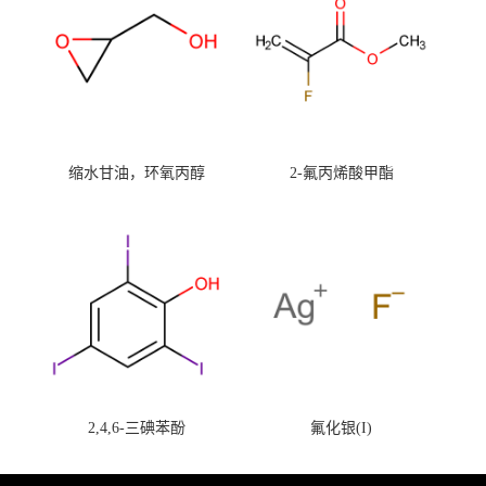
缩水甘油，环氧丙醇
2-氟丙烯酸甲酯
2,4,6-三碘苯酚
氟化银(I)