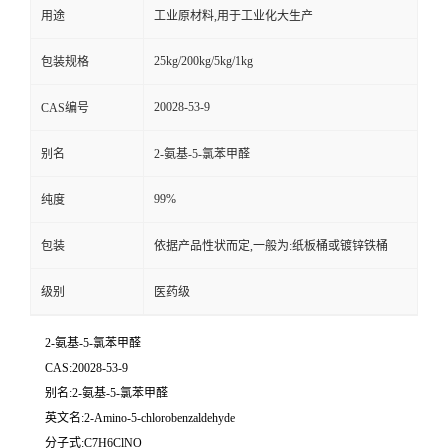
用途
工业原材料,用于工业化大生产
25kg/200kg/5kg/1kg
包装规格
20028-53-9
CAS编号
别名
2-氨基-5-氯苯甲醛
99%
纯度
包装
依据产品性状而定,一般为:纸板桶或镀锌铁桶
级别
医药级
2-氨基-5-氯苯甲醛
CAS:20028-53-9
别名:2-氨基-5-氯苯甲醛
英文名:2-Amino-5-chlorobenzaldehyde
分子式:C7H6ClNO