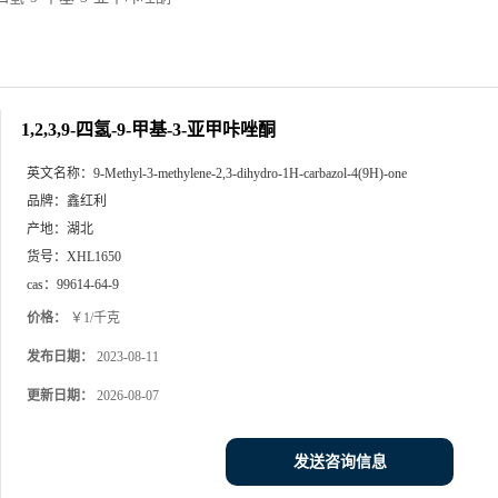
1,2,3,9-四氢-9-甲基-3-亚甲咔唑酮
英文名称：
9-Methyl-3-methylene-2,3-dihydro-1H-carbazol-4(9H)-one
品牌：
鑫红利
产地：
湖北
货号：
XHL1650
cas：
99614-64-9
价格：
￥1/千克
发布日期：
2023-08-11
更新日期：
2026-08-07
发送咨询信息