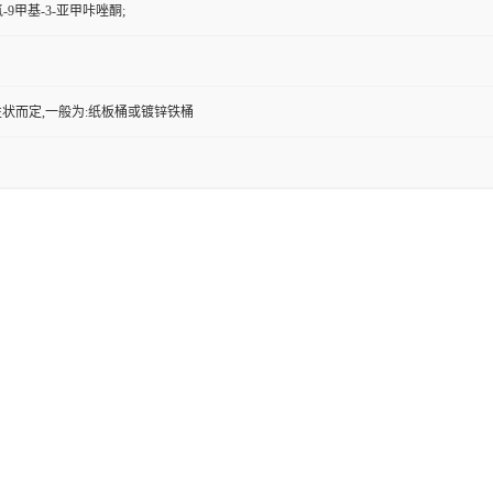
-四氢-9甲基-3-亚甲咔唑酮;
状而定,一般为:纸板桶或镀锌铁桶