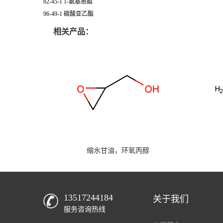
82-45-1 1-氨基蒽醌
96-49-1 碳酸亚乙酯
相关产品：
缩水甘油，环氧丙醇
13517244184
关于我们
服务咨询热线