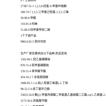
8个上游原料
27387-31-1 1,2,3,9-四氢-9-甲基咔唑酮
108-74-7 1,3,5-三甲基己羟基-1,3,5-三嗪
50-00-0 甲醛
110-91-8 吗啉
51-80-9 四甲基甲烷二胺
1个下游产品
99614-02-5 昂丹司琼
生产厂家优惠供应以下品种,欢迎咨询:
1562-00-1 羟乙基磺酸钠
870-72-4 羟甲基磺酸钠
120-51-4 苯甲酸苄酯
434-16-2 7-去氢胆固醇
1606-85-5 1,4-双(2-羟基乙氧基)-2-丁炔
98-52-2 4-叔丁基环己醇
53633-54-8 聚[(2-甲基丙烯酸二甲氨基乙基硫酸二乙酯-co(1-乙烯基-2
3173-56-6 异氰酸苄酯