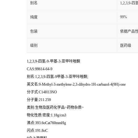
别名
1,2,3,9
99%
纯度
包装
依据产品性
级别
医药级
1,2,3,9-四氢-9-甲基-3-亚甲咔唑酮
CAS:99614-64-9
别名:1,2,3,9-四氢-9甲基-3-亚甲咔唑酮;
英文名:9-Methyl-3-methylene-2,3-dihydro-1H-carbazol-4(9H)-one
分子式:C14H13NO
分子量:211.259
类别:生物及医药化学品>药物杂质>
物化性质:密度:1.18g/cm3
沸点:393.6oCat760mmHg
闪点:191.8oC